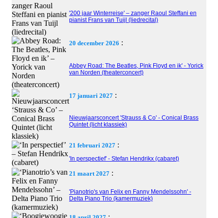
'200 jaar Winterreise' – zanger Raoul Steffani en
pianist Frans van Tuijl (liedrecital)
:
20 december 2026
Abbey Road: The Beatles, Pink Floyd en ik' - Yorick
van Norden (theaterconcert)
:
17 januari 2027
Nieuwjaarsconcert 'Strauss & Co' - Conical Brass
Quintet (licht klassiek)
:
21 februari 2027
'In perspectief' - Stefan Hendrikx (cabaret)
:
21 maart 2027
'Pianotrio's van Felix en Fanny Mendelssohn' -
Delta Piano Trio (kamermuziek)
:
18 april 2027