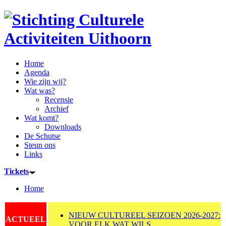
Home
Agenda
Wie zijn wij?
Wat was?
Recensie
Archief
Wat komt?
Downloads
De Schutse
Steun ons
Links
Tickets
Home
NIEUW CULTUREEL SEIZOEN 2026-2027:
ACTUEEL
VOOR ELK WAT WILS