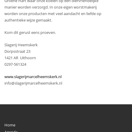
Groene Hart waar onze koeien op een diervriendelijke
manier worden verzorgd.
In onze eigen worstmakerij
worden onze producten met veel aandacht en liefde op
authentieke wijze gemaakt.
Kom dit gerust eens proeven.
Slagerij Heemskerk
Dorpsstraat 23
1421 AR Uithoorn
0297-561324
www.slagerijmarcelheemskerk.nl
info@slagerijmarcelheemskerk.nl
Home
Agenda