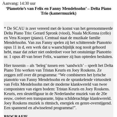
Aanvang: 14:30 uur
‘Pianotrio’s van Felix en Fanny Mendelssohn’ – Delta Piano
Trio (kamermuziek)
* De SCAU is zeer vereerd met de komst van het gerenommeerde
Delta Piano Trio: Gerard Spronk (viool), Nuala McKenna (cello)
en Vera Kooper (piano). Centraal staat de muzikale familie
Mendelssohn. Van zus Fanny spelen zij het schitterende Pianotrio
opus 11 in d, een werk dat u waarschijnlijk nog nooit gehoord
hebt, maar dat zeker niet onderdoet voor het onstuimige Pianotrio
nr. 1 opus 49 van broer Felix, waarmee zij hun optreden besluiten.
Hier tussenin – als ‘beleg’ tussen een ‘sandwich’ – speelt het Delta
Piano Trio werken van Tristan Keuris en Joey Roukens. Ze
zeggen zelf over dit programma: “We combineren het lyrische
pianotrio van Fanny Mendelssohn en de sprankelende virtuositeit
van Felix Mendelssohn met de moderne klankwereld van twee
componisten van eigen bodem: Tristan Keuris en Joey Roukens.
Keuris, een sleutelfiguur in de Nederlandse muziek van de 20e
eeuw, creëert een transparante, bijna schilderachtige klankwereld.
Joey Roukens muziek is ritmisch, energiek en genre-overstijgend.
Een spannend en afwisselend programma!”.
BIOGRAFIE