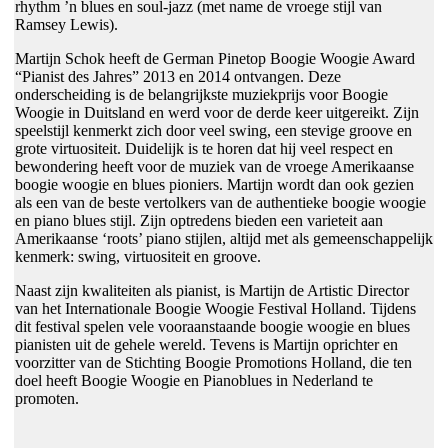
rhythm ’n blues en soul-jazz (met name de vroege stijl van
Ramsey Lewis).
Martijn Schok heeft de German Pinetop Boogie Woogie Award
“Pianist des Jahres” 2013 en 2014 ontvangen. Deze
onderscheiding is de belangrijkste muziekprijs voor Boogie
Woogie in Duitsland en werd voor de derde keer uitgereikt. Zijn
speelstijl kenmerkt zich door veel swing, een stevige groove en
grote virtuositeit. Duidelijk is te horen dat hij veel respect en
bewondering heeft voor de muziek van de vroege Amerikaanse
boogie woogie en blues pioniers. Martijn wordt dan ook gezien
als een van de beste vertolkers van de authentieke boogie woogie
en piano blues stijl. Zijn optredens bieden een varieteit aan
Amerikaanse ‘roots’ piano stijlen, altijd met als gemeenschappelijk
kenmerk: swing, virtuositeit en groove.
Naast zijn kwaliteiten als pianist, is Martijn de Artistic Director
van het Internationale Boogie Woogie Festival Holland. Tijdens
dit festival spelen vele vooraanstaande boogie woogie en blues
pianisten uit de gehele wereld. Tevens is Martijn oprichter en
voorzitter van de Stichting Boogie Promotions Holland, die ten
doel heeft Boogie Woogie en Pianoblues in Nederland te
promoten.