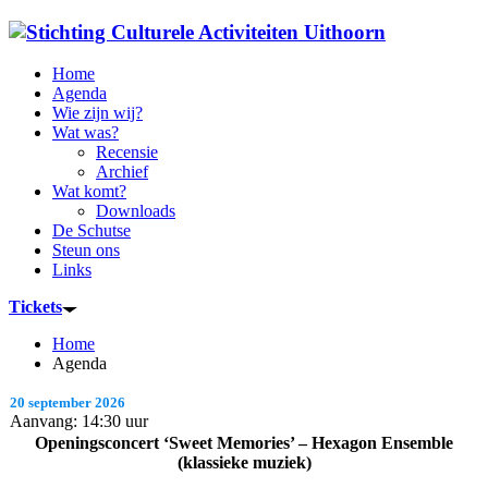
Home
Agenda
Wie zijn wij?
Wat was?
Recensie
Archief
Wat komt?
Downloads
De Schutse
Steun ons
Links
Tickets
Home
Agenda
20 september 2026
Aanvang: 14:30 uur
Openingsconcert ‘Sweet Memories’ – Hexagon Ensemble
(klassieke muziek)