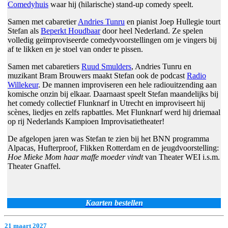
Comedyhuis
waar hij (hilarische) stand-up comedy speelt.
Samen met cabaretier
Andries Tunru
en pianist Joep Hullegie tourt
Stefan als
Beperkt Houdbaar
door heel Nederland. Ze spelen
volledig geïmproviseerde comedyvoorstellingen om je vingers bij
af te likken en je stoel van onder te pissen.
Samen met cabaretiers
Ruud Smulders
, Andries Tunru en
muzikant Bram Brouwers maakt Stefan ook de podcast
Radio
Willekeur
. De mannen improviseren een hele radiouitzending aan
komische onzin bij elkaar. Daarnaast speelt Stefan maandelijks bij
het comedy collectief Flunknarf in Utrecht en improviseert hij
scènes, liedjes en zelfs rapbattles. Met Flunknarf werd hij driemaal
op rij Nederlands Kampioen Improvisatietheater!
De afgelopen jaren was Stefan te zien bij het BNN programma
Alpacas, Hufterproof, Flikken Rotterdam en de jeugdvoorstelling:
Hoe Mieke Mom haar maffe moeder vindt
van Theater WEI i.s.m.
Theater Gnaffel.
Kaarten bestellen
21 maart 2027