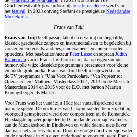
de
VandenEnde Foundation
. In 2018 won Steffani de
GrachtenfestivalPrijs waardoor hij
artist in residence
werd van
het
festival
. In 2023 ontving Steffani de prestigieuze
Nederlandse
Muziekprijs
Frans van Tuijl
Frans van Tuijl
heeft passie, talent en ervaring om begaafde,
klassiek geschoolde zangers en instrumentalisten te begeleiden bij
concerten en recitals, audities, eindexamens en andere soorten
optredens. Met bas/bariton/acteur
Peter Lusse
en sopraan
Judith
Kamerman
vormt Frans Trio Particolare, dat op eigenzinnige,
humorvolle wijze klassieke programma’s presenteert voor kleine
en middelgrote podia. Frans van Tuijl heeft meegewerkt aan
de TV programma’s “Una Voce Particolare, “Van Popster tot
Operaster” en “Mattheus Masterclass 2012 , 2013 en de Messiah
Masterclass 2014 en 2015 voor de E.O. met bariton Maarten
Koningsberger als Master.
Voor Frans was het vanaf zijn 10de jaar vanzelfsprekend om
piano te spelen. De nocturnes van Chopin raakten hem zo, dat hij
voorgoed geïnspireerd werd door componisten uit de Romantiek.
Hij slaagde op zeer jonge leeftijd Cum laude voor zijn examens
aan de Muziekschool in Eindhoven en wilde daarna niets liever
dan naar het Conservatorium. Door de vroege dood van zijn vader
en de noodzaak in zijn eigen onderhoud te voorzien, werd Frans