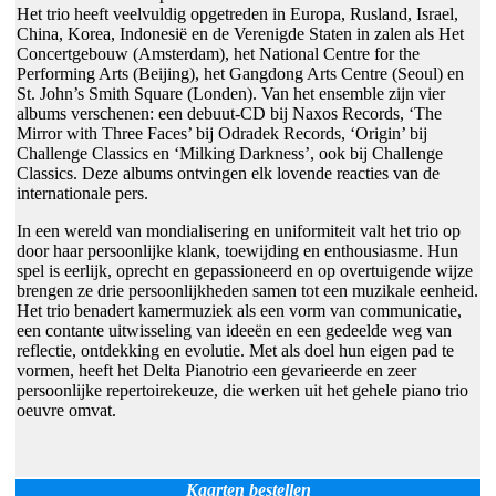
Het trio heeft veelvuldig opgetreden in Europa, Rusland, Israel,
China, Korea, Indonesië en de Verenigde Staten in zalen als Het
Concertgebouw (Amsterdam), het National Centre for the
Performing Arts (Beijing), het Gangdong Arts Centre (Seoul) en
St. John’s Smith Square (Londen). Van het ensemble zijn vier
albums verschenen: een debuut-CD bij Naxos Records, ‘The
Mirror with Three Faces’ bij Odradek Records, ‘Origin’ bij
Challenge Classics en ‘Milking Darkness’, ook bij Challenge
Classics. Deze albums ontvingen elk lovende reacties van de
internationale pers.
In een wereld van mondialisering en uniformiteit valt het trio op
door haar persoonlijke klank, toewijding en enthousiasme. Hun
spel is eerlijk, oprecht en gepassioneerd en op overtuigende wijze
brengen ze drie persoonlijkheden samen tot een muzikale eenheid.
Het trio benadert kamermuziek als een vorm van communicatie,
een contante uitwisseling van ideeën en een gedeelde weg van
reflectie, ontdekking en evolutie. Met als doel hun eigen pad te
vormen, heeft het Delta Pianotrio een gevarieerde en zeer
persoonlijke repertoirekeuze, die werken uit het gehele piano trio
oeuvre omvat.
Kaarten bestellen