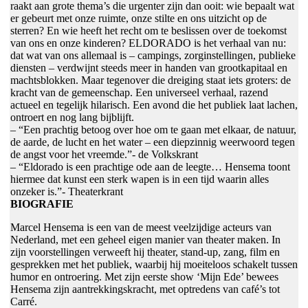
raakt aan grote thema’s die urgenter zijn dan ooit: wie bepaalt wat
er gebeurt met onze ruimte, onze stilte en ons uitzicht op de
sterren? En wie heeft het recht om te beslissen over de toekomst
van ons en onze kinderen? ELDORADO is het verhaal van nu:
dat wat van ons allemaal is – campings, zorginstellingen, publieke
diensten – verdwijnt steeds meer in handen van grootkapitaal en
machtsblokken. Maar tegenover die dreiging staat iets groters: de
kracht van de gemeenschap. Een universeel verhaal, razend
actueel en tegelijk hilarisch. Een avond die het publiek laat lachen,
ontroert en nog lang bijblijft.
– “Een prachtig betoog over hoe om te gaan met elkaar, de natuur,
de aarde, de lucht en het water – een diepzinnig weerwoord tegen
de angst voor het vreemde.”- de Volkskrant
– “Eldorado is een prachtige ode aan de leegte… Hensema toont
hiermee dat kunst een sterk wapen is in een tijd waarin alles
onzeker is.”- Theaterkrant
BIOGRAFIE
Marcel Hensema is een van de meest veelzijdige acteurs van
Nederland, met een geheel eigen manier van theater maken. In
zijn voorstellingen verweeft hij theater, stand-up, zang, film en
gesprekken met het publiek, waarbij hij moeiteloos schakelt tussen
humor en ontroering. Met zijn eerste show ‘Mijn Ede’ bewees
Hensema zijn aantrekkingskracht, met optredens van café’s tot
Carré.