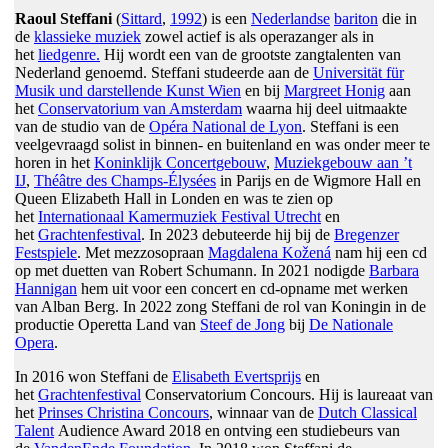
Raoul Steffani
(
Sittard
,
1992
) is een
Nederlandse
bariton
die in
de
klassieke muziek
zowel actief is als operazanger als in
het
liedgenre.
Hij wordt een van de grootste zangtalenten van
Nederland genoemd. Steffani studeerde aan de
Universität für
Musik und darstellende Kunst Wien
en bij
Margreet Honig
aan
het
Conservatorium van Amsterdam
waarna hij deel uitmaakte
van de studio van de
Opéra National de Lyon
. Steffani is een
veelgevraagd solist in binnen- en buitenland en was onder meer te
horen in het
Koninklijk Concertgebouw
,
Muziekgebouw aan ’t
IJ
,
Théâtre des Champs-Élysées
in Parijs en de Wigmore Hall en
Queen Elizabeth Hall in Londen en was te zien op
het
Internationaal Kamermuziek Festival Utrecht
en
het
Grachtenfestival
. In 2023 debuteerde hij bij de
Bregenzer
Festspiele
. Met mezzosopraan
Magdalena Kožená
nam hij een cd
op met duetten van Robert Schumann. In 2021 nodigde
Barbara
Hannigan
hem uit voor een concert en cd-opname met werken
van Alban Berg. In 2022 zong Steffani de rol van Koningin in de
productie Operetta Land van
Steef de Jong
bij
De Nationale
Opera
.
In 2016 won Steffani de
Elisabeth Evertsprijs
en
het
Grachtenfestival
Conservatorium Concours. Hij is laureaat van
het
Prinses Christina Concours
, winnaar van de
Dutch Classical
Talent
Audience Award 2018 en ontving een studiebeurs van