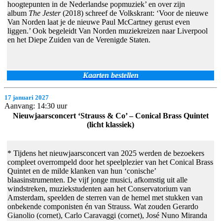
hoogtepunten in de Nederlandse popmuziek’ en over zijn
album
The Jester
(2018) schreef de Volkskrant: ‘Voor de nieuwe
Van Norden laat je de nieuwe Paul McCartney gerust even
liggen.’ Ook begeleidt Van Norden muziekreizen naar Liverpool
en het Diepe Zuiden van de Verenigde Staten.
Kaarten bestellen
17 januari 2027
Aanvang: 14:30 uur
Nieuwjaarsconcert ‘Strauss & Co’ – Conical Brass Quintet
(licht klassiek)
* Tijdens het nieuwjaarsconcert van 2025 werden de bezoekers
compleet overrompeld door het speelplezier van het Conical Brass
Quintet en de milde klanken van hun ‘conische’
blaasinstrumenten. De vijf jonge musici, afkomstig uit alle
windstreken, muziekstudenten aan het Conservatorium van
Amsterdam, speelden de sterren van de hemel met stukken van
onbekende componisten én van Strauss. Wat zouden Gerardo
Gianolio (cornet), Carlo Caravaggi (cornet), José Nuno Miranda