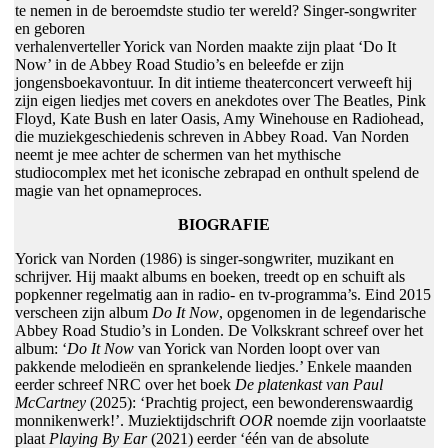
te nemen in de beroemdste studio ter wereld? Singer-songwriter
en geboren
verhalenverteller Yorick van Norden maakte zijn plaat ‘Do It
Now’ in de Abbey Road Studio’s en beleefde er zijn
jongensboekavontuur. In dit intieme theaterconcert verweeft hij
zijn eigen liedjes met covers en anekdotes over The Beatles, Pink
Floyd, Kate Bush en later Oasis, Amy Winehouse en Radiohead,
die muziekgeschiedenis schreven in Abbey Road. Van Norden
neemt je mee achter de schermen van het mythische
studiocomplex met het iconische zebrapad en onthult spelend de
magie van het opnameproces.
BIOGRAFIE
Yorick van Norden (1986) is singer-songwriter, muzikant en
schrijver. Hij maakt albums en boeken, treedt op en schuift als
popkenner regelmatig aan in radio- en tv-programma’s. Eind 2015
verscheen zijn album
Do It Now
, opgenomen in de legendarische
Abbey Road Studio’s in Londen. De Volkskrant schreef over het
album: ‘
Do It Now
van Yorick van Norden loopt over van
pakkende melodieën en sprankelende liedjes.’ Enkele maanden
eerder schreef NRC over het boek
De platenkast van Paul
McCartney
(2025): ‘Prachtig project, een bewonderenswaardig
monnikenwerk!’. Muziektijdschrift
OOR
noemde zijn voorlaatste
plaat
Playing By Ear
(2021) eerder ‘één van de absolute