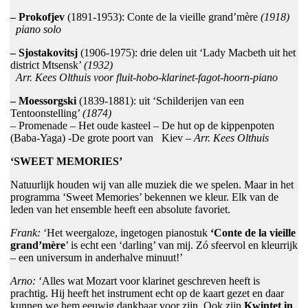
– Prokofjev
(1891-1953): Conte de la vieille grand’mère
(1918)
piano solo
– Sjostakovitsj
(1906-1975): drie delen uit ‘Lady Macbeth uit het
district Mtsensk’
(1932)
Arr. Kees Olthuis voor fluit-hobo-klarinet-fagot-hoorn-piano
– Moessorgski
(1839-1881): uit ‘Schilderijen van een
Tentoonstelling’
(1874)
– Promenade – Het oude kasteel – De hut op de kippenpoten
(Baba-Yaga) -De grote poort van Kiev –
Arr. Kees Olthuis
‘SWEET MEMORIES’
Natuurlijk houden wij van alle muziek die we spelen. Maar in het
programma ‘Sweet Memories’ bekennen we kleur. Elk van de
leden van het ensemble heeft een absolute favoriet.
Frank:
‘Het weergaloze, ingetogen pianostuk
‘Conte de la vieille
grand’mère
’ is echt een ‘darling’ van mij. Zó sfeervol en kleurrijk
– een universum in anderhalve minuut!’
Arno:
‘Alles wat Mozart voor klarinet geschreven heeft is
prachtig. Hij heeft het instrument echt op de kaart gezet en daar
kunnen we hem eeuwig dankbaar voor zijn. Ook zijn
Kwintet in