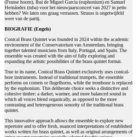
(Franse hoorn), Ibai de Miguel Garcia (euphonium) en Samuel
Hernández (tuba) voor het nieuwjaarsconcert van 2027 in petto
hebben? We laten ons graag verrassen. Strauss is ongetwijfeld
weer van de partij.
BIOGRAFIE (Engels)
Conical Brass Quintet was founded in 2024 within the academic
environment of the Conservatorium van Amsterdam, bringing
together talented musicians from Italy, Portugal, and Spain. The
ensemble was created with the aim of fully exploring and
expanding the artistic possibilities of the brass quintet format.
True to its name, Conical Brass Quintet exclusively uses conical-
bore instruments. Instead of traditional trumpets, the ensemble
performs on cornets or flugelhorns, while the trombone is replaced
by the euphonium. This deliberate choice seeks a distinctive and
cohesive timbre: a darker, warmer, and more balanced sound in
which all voices blend organically, as opposed to the more
contrasting and heterogeneous sonority of the traditional brass
quintet.
This innovative approach allows the ensemble to explore new
repertoire and to offer fresh, nuanced interpretations of established
works written for brass quintet, as well as original arrangements of