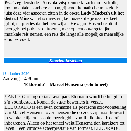
Wout
zegt tenslotte: ‘Sjostakovitsj kenmerkt zich door schrille,
monumentale, sombere en aangrijpend dramatische muziek. En
juist deze vier aspecten zitten in de opera
Lady Macbeth uit het
district Minsk.
Het is meesterlijke muziek die je naar de keel
grijpt, en precies dat hebben wij als Hexagon Ensemble altijd
beoogd: het publiek ontroeren, mee op een onvergetelijke
muzikale reis nemen, een reis die langs alle mogelijke menselijke
emoties voert.’
Kaarten bestellen
18 oktober 2026
Aanvang: 14:30 uur
‘Eldorado’ – Marcel Hensema (solo toneel)
* Als het Groningse stacaravanpark Eldorado wordt bedreigd in
z’n voortbestaan, komen de vaste bewoners in verzet.
ELDORADO is een even komische als poëtische solovoorstelling
van Marcel Hensema, over mensen die op zoek zijn naar houvast
in wankele tijden. Lokale meezinghits van Radiopiraat Roelof
inbegrepen. Alleen op het toneel wekt Hensema tien karakters tot
leven – een virtuoze acteerprestatie van formaat. ELDORADO