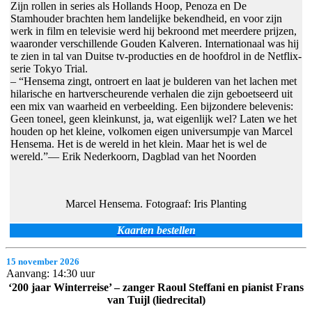
Zijn rollen in series als Hollands Hoop, Penoza en De
Stamhouder brachten hem landelijke bekendheid, en voor zijn
werk in film en televisie werd hij bekroond met meerdere prijzen,
waaronder verschillende Gouden Kalveren. Internationaal was hij
te zien in tal van Duitse tv-producties en de hoofdrol in de Netflix-
serie Tokyo Trial.
– “Hensema zingt, ontroert en laat je bulderen van het lachen met
hilarische en hartverscheurende verhalen die zijn geboetseerd uit
een mix van waarheid en verbeelding. Een bijzondere belevenis:
Geen toneel, geen kleinkunst, ja, wat eigenlijk wel? Laten we het
houden op het kleine, volkomen eigen universumpje van Marcel
Hensema. Het is de wereld in het klein. Maar het is wel de
wereld.”— Erik Nederkoorn, Dagblad van het Noorden
Marcel Hensema. Fotograaf: Iris Planting
Kaarten bestellen
15 november 2026
Aanvang: 14:30 uur
‘200 jaar Winterreise’ – zanger Raoul Steffani en pianist Frans
van Tuijl (liedrecital)