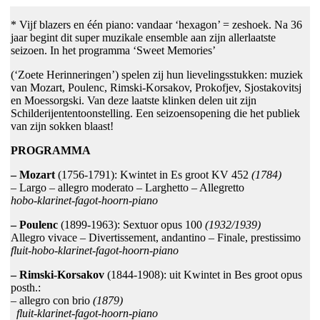
* Vijf blazers en één piano: vandaar ‘hexagon’ = zeshoek. Na 36
jaar begint dit super muzikale ensemble aan zijn allerlaatste
seizoen. In het programma ‘Sweet Memories’
(‘Zoete Herinneringen’) spelen zij hun lievelingsstukken: muziek
van Mozart, Poulenc, Rimski-Korsakov, Prokofjev, Sjostakovitsj
en Moessorgski. Van deze laatste klinken delen uit zijn
Schilderijententoonstelling. Een seizoensopening die het publiek
van zijn sokken blaast!
PROGRAMMA
– Mozart
(1756-1791): Kwintet in Es groot KV 452
(1784)
– Largo – allegro moderato – Larghetto – Allegretto
hobo-klarinet-fagot-hoorn-piano
– Poulenc
(1899-1963): Sextuor opus 100
(1932/1939)
Allegro vivace – Divertissement, andantino – Finale, prestissimo
fluit-hobo-klarinet-fagot-hoorn-piano
– Rimski-Korsakov
(1844-1908): uit Kwintet in Bes groot opus
posth.:
– allegro con brio
(1879)
fluit-klarinet-fagot-hoorn-piano