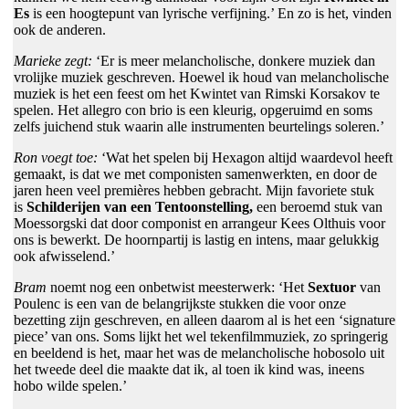
Es
is een hoogtepunt van lyrische verfijning.’ En zo is het, vinden
ook de anderen.
Marieke zegt:
‘Er is meer melancholische, donkere muziek dan
vrolijke muziek geschreven. Hoewel ik houd van melancholische
muziek is het een feest om het Kwintet van Rimski Korsakov te
spelen. Het allegro con brio is een kleurig, opgeruimd en soms
zelfs juichend stuk waarin alle instrumenten beurtelings soleren.’
Ron voegt toe:
‘Wat het spelen bij Hexagon altijd waardevol heeft
gemaakt, is dat we met componisten samenwerkten, en door de
jaren heen veel premières hebben gebracht. Mijn favoriete stuk
is
Schilderijen van een Tentoonstelling,
een beroemd stuk van
Moessorgski dat door componist en arrangeur Kees Olthuis voor
ons is bewerkt. De hoornpartij is lastig en intens, maar gelukkig
ook afwisselend.’
Bram
noemt nog een onbetwist meesterwerk: ‘Het
Sextuor
van
Poulenc is een van de belangrijkste stukken die voor onze
bezetting zijn geschreven, en alleen daarom al is het een ‘signature
piece’ van ons. Soms lijkt het wel tekenfilmmuziek, zo springerig
en beeldend is het, maar het was de melancholische hobosolo uit
het tweede deel die maakte dat ik, al toen ik kind was, ineens
hobo wilde spelen.’