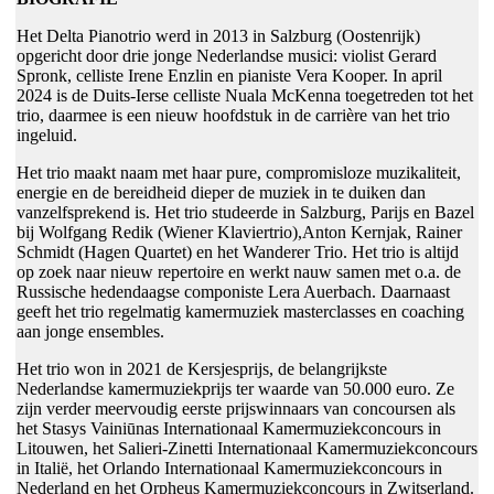
Het Delta Pianotrio werd in 2013 in Salzburg (Oostenrijk)
opgericht door drie jonge Nederlandse musici: violist Gerard
Spronk, celliste Irene Enzlin en pianiste Vera Kooper. In april
2024 is de Duits-Ierse celliste Nuala McKenna toegetreden tot het
trio, daarmee is een nieuw hoofdstuk in de carrière van het trio
ingeluid.
Het trio maakt naam met haar pure, compromisloze muzikaliteit,
energie en de bereidheid dieper de muziek in te duiken dan
vanzelfsprekend is. Het trio studeerde in Salzburg, Parijs en Bazel
bij Wolfgang Redik (Wiener Klaviertrio),Anton Kernjak, Rainer
Schmidt (Hagen Quartet) en het Wanderer Trio. Het trio is altijd
op zoek naar nieuw repertoire en werkt nauw samen met o.a. de
Russische hedendaagse componiste Lera Auerbach. Daarnaast
geeft het trio regelmatig kamermuziek masterclasses en coaching
aan jonge ensembles.
Het trio won in 2021 de Kersjesprijs, de belangrijkste
Nederlandse kamermuziekprijs ter waarde van 50.000 euro. Ze
zijn verder meervoudig eerste prijswinnaars van concoursen als
het Stasys Vainiūnas Internationaal Kamermuziekconcours in
Litouwen, het Salieri-Zinetti Internationaal Kamermuziekconcours
in Italië, het Orlando Internationaal Kamermuziekconcours in
Nederland en het Orpheus Kamermuziekconcours in Zwitserland.