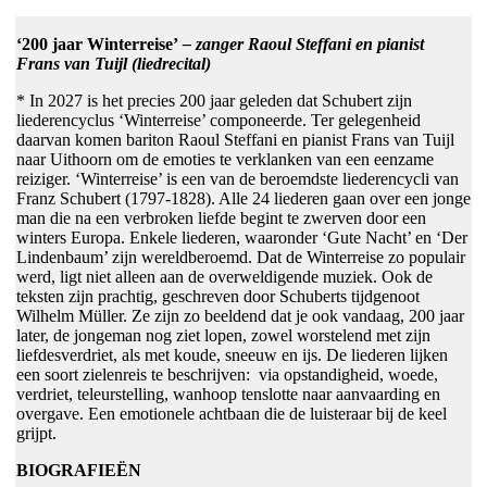
‘200 jaar Winterreise’
–
zanger Raoul Steffani en pianist
Frans van Tuijl (liedrecital)
* In 2027 is het precies 200 jaar geleden dat Schubert zijn
liederencyclus ‘Winterreise’ componeerde. Ter gelegenheid
daarvan komen bariton Raoul Steffani en pianist Frans van Tuijl
naar Uithoorn om de emoties te verklanken van een eenzame
reiziger. ‘Winterreise’ is een van de beroemdste liederencycli van
Franz Schubert (1797-1828). Alle 24 liederen gaan over een jonge
man die na een verbroken liefde begint te zwerven door een
winters Europa. Enkele liederen, waaronder ‘Gute Nacht’ en ‘Der
Lindenbaum’ zijn wereldberoemd. Dat de Winterreise zo populair
werd, ligt niet alleen aan de overweldigende muziek. Ook de
teksten zijn prachtig, geschreven door Schuberts tijdgenoot
Wilhelm Müller. Ze zijn zo beeldend dat je ook vandaag, 200 jaar
later, de jongeman nog ziet lopen, zowel worstelend met zijn
liefdesverdriet, als met koude, sneeuw en ijs. De liederen lijken
een soort zielenreis te beschrijven: via opstandigheid, woede,
verdriet, teleurstelling, wanhoop tenslotte naar aanvaarding en
overgave. Een emotionele achtbaan die de luisteraar bij de keel
grijpt.
BIOGRAFIEËN