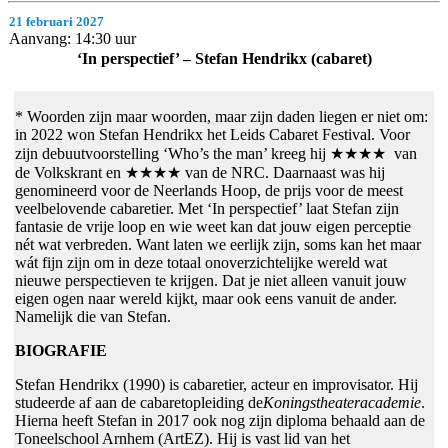
21 februari 2027
Aanvang: 14:30 uur
‘In perspectief’ – Stefan Hendrikx (cabaret)
* Woorden zijn maar woorden, maar zijn daden liegen er niet om:
in 2022 won Stefan Hendrikx het Leids Cabaret Festival. Voor
zijn debuutvoorstelling ‘Who’s the man’ kreeg hij ★★★★ van
de Volkskrant en ★★★★ van de NRC. Daarnaast was hij
genomineerd voor de Neerlands Hoop, de prijs voor de meest
veelbelovende cabaretier. Met ‘In perspectief’ laat Stefan zijn
fantasie de vrije loop en wie weet kan dat jouw eigen perceptie
nét wat verbreden. Want laten we eerlijk zijn, soms kan het maar
wát fijn zijn om in deze totaal onoverzichtelijke wereld wat
nieuwe perspectieven te krijgen. Dat je niet alleen vanuit jouw
eigen ogen naar wereld kijkt, maar ook eens vanuit de ander.
Namelijk die van Stefan.
BIOGRAFIE
Stefan Hendrikx (1990) is cabaretier, acteur en improvisator. Hij
studeerde af aan de cabaretopleiding de
Koningstheateracademie
.
Hierna heeft Stefan in 2017 ook nog zijn diploma behaald aan de
Toneelschool Arnhem (ArtEZ). Hij is vast lid van het