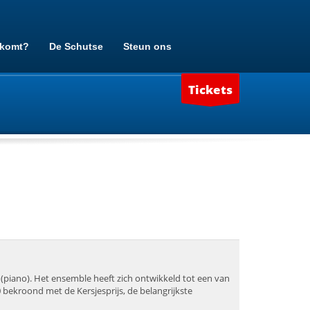
 komt?
De Schutse
Steun ons
Tickets
 (piano). Het ensemble heeft zich ontwikkeld tot een van
bekroond met de Kersjesprijs, de belangrijkste