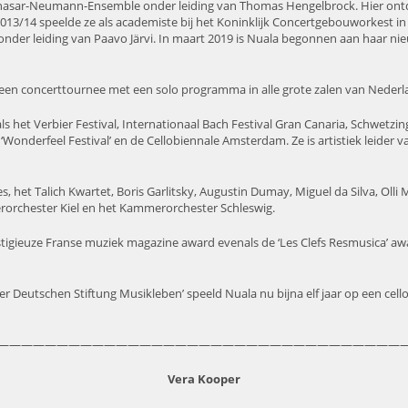
Balthasar-Neumann-Ensemble onder leiding van Thomas Hengelbrock. Hier ontd
2013/14 speelde ze als academiste bij het Koninklijk Concertgebouworkest i
 leiding van Paavo Järvi. In maart 2019 is Nuala begonnen aan haar nieuwe
ala een concerttournee met een solo programma in alle grote zalen van Neder
ls het Verbier Festival, Internationaal Bach Festival Gran Canaria, Schwetzin
 ‘Wonderfeel Festival’ en de Cellobiennale Amsterdam. Ze is artistiek leider v
s, het Talich Kwartet, Boris Garlitsky, Augustin Dumay, Miguel da Silva, Oll
erorchester Kiel en het Kammerorchester Schleswig.
tigieuze Franse muziek magazine award evenals de ‘Les Clefs Resmusica’ aw
 Deutschen Stiftung Musikleben’ speeld Nuala nu bijna elf jaar op een cello 
——————————————————————————————————
Vera Kooper