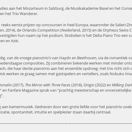
dies aan het Mozarteum in Salzburg, de Musikakademie Basel en het Conserv
 en het Trio Wanderer.
 reeks eerste prijzen op concoursen in heel Europa, waaronder de Salieri-Zi
n, 2014), de Orlando Competition (Nederland, 2015) en de Orpheus Swiss C
stigden hun naam op het podium. Sindsdien is het Delta Piano Trio een vas
en en Azië.
lzijdig, van de vroege pianotrio’s van Haydn en Beethoven, via de romantie
 hedendaagse composities. Zij combineren bekende werken met minder on
h, die haar derde pianotrio aan het ensemble opdroeg. Het trio richt zich
Ook werken ze graag samen met gastspelers en vertellers, zoals Nobuko Im
Borodin
(2017),
The Mirror with Three Faces
(2018), Origin (2022) en
Milking Dar
nd” en Fanfare Magazine sprak van “prachtig meesterschap en onverzettelijk
g”.
ng aan kamermuziek. Gedreven door een grote liefde voor het pianotrio zoeken
ie, spontaniteit, intuïtie en spelplezier staan daarbij centraal.
——————————————————————————————————