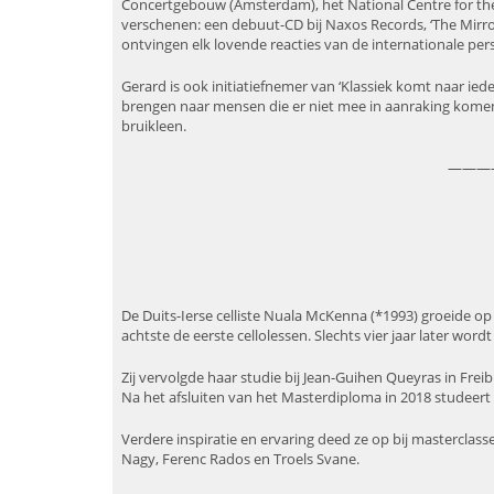
Concertgebouw (Amsterdam), het National Centre for the P
verschenen: een debuut-CD bij Naxos Records, ‘The Mirror w
ontvingen elk lovende reacties van de internationale pers
Gerard is ook initiatiefnemer van ‘Klassiek komt naar iede
brengen naar mensen die er niet mee in aanraking komen
bruikleen.
———
De Duits-Ierse celliste Nuala McKenna (*1993) groeide op
achtste de eerste cellolessen. Slechts vier jaar later word
Zij vervolgde haar studie bij Jean-Guihen Queyras in Frei
Na het afsluiten van het Masterdiploma in 2018 studeert 
Verdere inspiratie en ervaring deed ze op bij masterclass
Nagy, Ferenc Rados en Troels Svane.