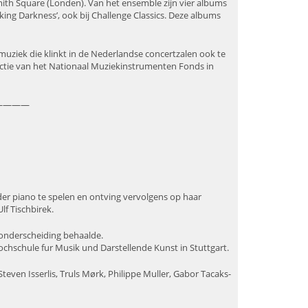
mith Square (Londen). Van het ensemble zijn vier albums
lking Darkness’, ook bij Challenge Classics. Deze albums
e muziek die klinkt in de Nederlandse concertzalen ook te
ectie van het Nationaal Muziekinstrumenten Fonds in
————
der piano te spelen en ontving vervolgens op haar
lf Tischbirek.
t onderscheiding behaalde.
ochschule fur Musik und Darstellende Kunst in Stuttgart.
teven Isserlis, Truls Mørk, Philippe Muller, Gabor Tacaks-