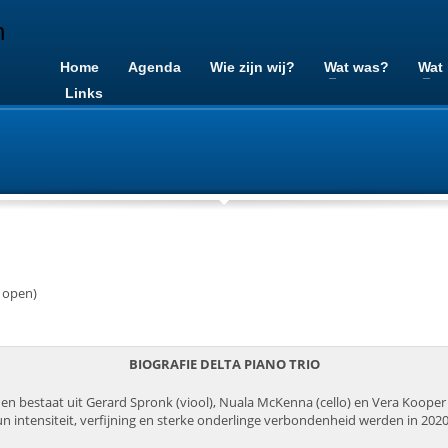
Home
Agenda
Wie zijn wij?
Wat was?
Wat
Links
 open)
BIOGRAFIE DELTA PIANO TRIO
k en bestaat uit Gerard Spronk (viool), Nuala McKenna (cello) en Vera Kooper
intensiteit, verfijning en sterke onderlinge verbondenheid werden in 2020 