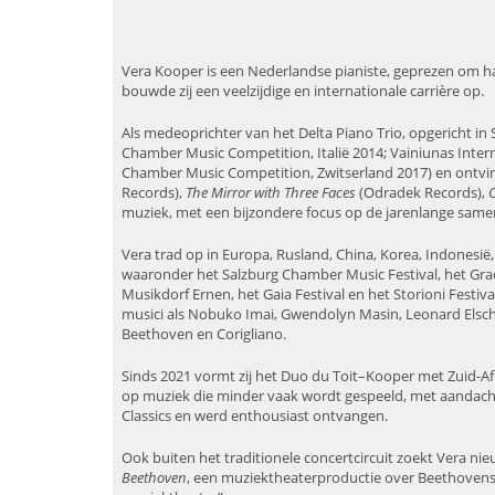
Vera Kooper is een Nederlandse pianiste, geprezen om haa
bouwde zij een veelzijdige en internationale carrière op.
Als medeoprichter van het Delta Piano Trio, opgericht in 
Chamber Music Competition, Italië 2014; Vainiunas Int
Chamber Music Competition, Zwitserland 2017) en ontving
Records),
The Mirror with Three Faces
(Odradek Records),
O
muziek, met een bijzondere focus op de jarenlange sam
Vera trad op in Europa, Rusland, China, Korea, Indonesi
waaronder het Salzburg Chamber Music Festival, het Grac
Musikdorf Ernen, het Gaia Festival en het Storioni Festiv
musici als Nobuko Imai, Gwendolyn Masin, Leonard Elsch
Beethoven en Corigliano.
Sinds 2021 vormt zij het Duo du Toit–Kooper met Zuid-Afri
op muziek die minder vaak wordt gespeeld, met aandach
Classics en werd enthousiast ontvangen.
Ook buiten het traditionele concertcircuit zoekt Vera n
Beethoven
, een muziektheaterproductie over Beethovens