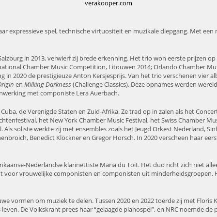
verakooper.com
r expressieve spel, technische virtuositeit en muzikale diepgang. Met een n
Salzburg in 2013, verwierf zij brede erkenning. Het trio won eerste prijzen 
ernational Chamber Music Competition, Litouwen 2014; Orlando Chamber Mu
 in 2020 de prestigieuze Anton Kersjesprijs. Van het trio verschenen vier a
rigin
en
Milking Darkness
(Challenge Classics). Deze opnames werden wereldwi
enwerking met componiste Lera Auerbach.
ë, Cuba, de Verenigde Staten en Zuid-Afrika. Ze trad op in zalen als het C
htenfestival, het New York Chamber Music Festival, het Swiss Chamber Musi
al. Als soliste werkte zij met ensembles zoals het Jeugd Orkest Nederland, 
enbroich, Benedict Klöckner en Gregor Horsch. In 2020 verscheen haar eer
kaanse-Nederlandse klarinettiste Maria du Toit. Het duo richt zich niet alle
t voor vrouwelijke componisten en componisten uit minderheidsgroepen. H
ieuwe vormen om muziek te delen. Tussen 2020 en 2022 toerde zij met Floris
 leven. De Volkskrant prees haar “gelaagde pianospel”, en NRC noemde de 