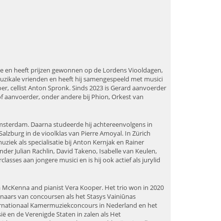
isie en heeft prijzen gewonnen op de Lordens Viooldagen,
uzikale vrienden en heeft hij samengespeeld met musici
r, cellist Anton Spronk. Sinds 2023 is Gerard aanvoerder
 of aanvoerder, onder andere bij Phion, Orkest van
Amsterdam. Daarna studeerde hij achtereenvolgens in
alzburg in de vioolklas van Pierre Amoyal. In Zürich
ziek als specialisatie bij Anton Kernjak en Rainer
der Julian Rachlin, David Takeno, Isabelle van Keulen,
asses aan jongere musici en is hij ook actief als jurylid
a McKenna and pianist Vera Kooper. Het trio won in 2020
nnaars van concoursen als het Stasys Vainiūnas
ternationaal Kamermuziekconcours in Nederland en het
ë en de Verenigde Staten in zalen als Het