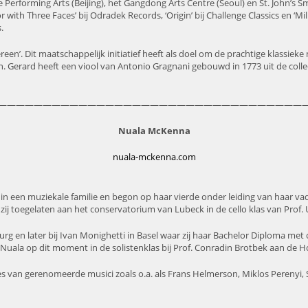
erforming Arts (Beijing), het Gangdong Arts Centre (Seoul) en St. John’s S
ith Three Faces’ bij Odradek Records, ‘Origin’ bij Challenge Classics en ‘Mi
.
reen’. Dit maatschappelijk initiatief heeft als doel om de prachtige klassiek
. Gerard heeft een viool van Antonio Gragnani gebouwd in 1773 uit de coll
——————————————————————————————————
Nuala McKenna
nuala-mckenna.com
 in een muziekale familie en begon op haar vierde onder leiding van haar va
t zij toegelaten aan het conservatorium van Lubeck in de cello klas van Prof. U
burg en later bij Ivan Monighetti in Basel waar zij haar Bachelor Diploma me
Nuala op dit moment in de solistenklas bij Prof. Conradin Brotbek aan de H
es van gerenomeerde musici zoals o.a. als Frans Helmerson, Miklos Perenyi, S