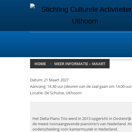
HOME
MEER INFORMATIE – MAART
Datum: 21 Maart 2027
Aanvang: 14.30 uur (deuren van de zaal gaan om 14.00 uur
Locatie: De Schutse, Uithoorn
Het Delta Piano Trio werd in 2013 opgericht in Oostenrij
de meest toonaangevende pianotrio’s van Nederland. Hun 
onderscheiding voor kamermuziek in Nederland.