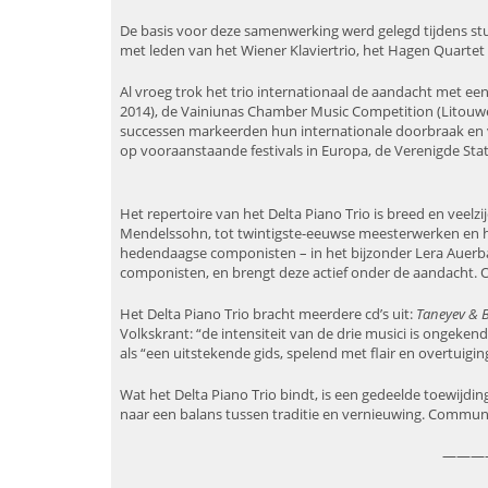
De basis voor deze samenwerking werd gelegd tijdens stu
met leden van het Wiener Klaviertrio, het Hagen Quartet
Al vroeg trok het trio internationaal de aandacht met een
2014), de Vainiunas Chamber Music Competition (Litouwe
successen markeerden hun internationale doorbraak en ve
op vooraanstaande festivals in Europa, de Verenigde Stat
Het repertoire van het Delta Piano Trio is breed en vee
Mendelssohn, tot twintigste-eeuwse meesterwerken en
hedendaagse componisten – in het bijzonder Lera Auerbac
componisten, en brengt deze actief onder de aandacht. 
Het Delta Piano Trio bracht meerdere cd’s uit:
Taneyev & 
Volkskrant: “de intensiteit van de drie musici is ongeke
als “een uitstekende gids, spelend met flair en overtuigin
Wat het Delta Piano Trio bindt, is een gedeelde toewijdi
naar een balans tussen traditie en vernieuwing. Communicat
———