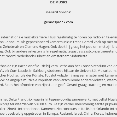
DE MUSICI
Gerard Spronk
gerardspronk.com
 internationale muziekcarrière. Hij is regelmatig te horen op radio en telev
tina Concours. Als gepassioneerd kamermusicus treed Gerard vaak op met m
as Zehetmair en Clemens Hagen. Ook deelt hij graag het podium met zijn broe
g. Ook bij andere orkesten is hij regelmatig te gast als gastconcertmeester
, het Noord Nederlands Orkest en Amsterdam Sinfonietta.
behaalde zijn Bachelor of Music bij Vera Beths aan het Conservatorium van 
’s, elk Cum Laude. In Salzburg studeerde hij aan de Universität Mozarteum S
rcher Hochschule der Künste. Tot slot volgde hij nog een master met kamermu
ook belangrijke muzikale impulsen van verschillende andere violisten, waaron
ed. Sinds het afronden van zijn studie geeft Gerard graag coaching en mastercl
 het Delta Pianotrio, waarin hij tegenwoordig samenwerkt met cellist Nual
kprijs ter waarde van 50.000 euro. Ze zijn verder meervoudig eerste prijswi
ieri-Zinetti Internationaal Kamermuziekconcours in Italië, het Orlando In
ft veelvuldig opgetreden in Europa, Rusland, Israel, China, Korea, Indonesi