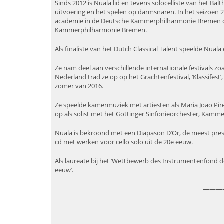
Sinds 2012 is Nuala lid en tevens solocelliste van het 
uitvoering en het spelen op darmsnaren. In het seizoen 
academie in de Deutsche Kammerphilharmonie Bremen onder
Kammerphilharmonie Bremen.
Als finaliste van het Dutch Classical Talent speelde Nu
Ze nam deel aan verschillende internationale festivals zoa
Nederland trad ze op op het Grachtenfestival, ‘Klassifest’,
zomer van 2016.
Ze speelde kamermuziek met artiesten als Maria Joao Pire
op als solist met het Göttinger Sinfonieorchester, Kamm
Nuala is bekroond met een Diapason D’Or, de meest pres
cd met werken voor cello solo uit de 20e eeuw.
Als laureate bij het ‘Wettbewerb des Instrumentenfond der
eeuw’.
———