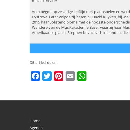
muziektheater”.
Vera begon op zesjarige leeftijd met pianospelen en werd
Bystrova. Later volgde zij lessen bij David Kuyken, bij w
2015 haar Solistendiploma met de hoogste onderscheiding 
Wanderer, en de Musikakademie Basel, waar zij haar Maste
Amerikaanse pianist Stephen Kovacevich in Londen, die h
Dit artikel delen:
Facebook
Twitter
Pinterest
Email
WhatsAp
Home
Agenda