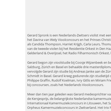
Gerard Spronk is een Nederlands-Zwitsers violist met een
het Davina van Wely Vioolconcours en het Prinses Chris
als Candida Thompson, Harriet Krijgh, Carla Leurs, Thom
van de tweede violen bij het Residentie Orkest in Den Haa
Gelderland & Overijssel, het Radio Filharmonisch Orkest
Gerard begon zijn vioolstudie bij Coosje Wijzenbeek en 
Salzburg, Zürich en Basel en behaalde drie masterdiploma
vervolgde Gerard zijn studie bij Andreas Janke aan de Zü
Schmidt in Basel. Gerard kreeg gedurende zijn studietijd 
Philippe Graffin, Rudolf Koelman, Ivry Gitlis en Miriam Fri
bij concoursen, zoals het Nederlands Vioolconcours.
Meer dan tien jaar geleden was Gerard medeoprichter van
de Kersjesprijs, de belangrijkste Nederlandse kamermuzie
Internationaal Kamermuziekconcours in Litouwen, het Sal
Orpheus Kamermuziekconcours in Zwitserland. Het trio hee