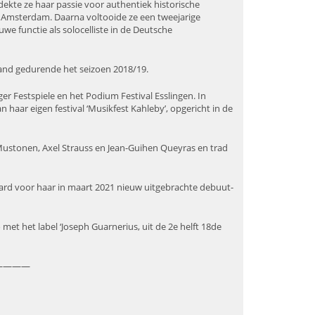
ekte ze haar passie voor authentiek historische
n Amsterdam. Daarna voltooide ze een tweejarige
 functie als solocelliste in de Deutsche
land gedurende het seizoen 2018/19.
ger Festspiele en het Podium Festival Esslingen. In
an haar eigen festival ‘Musikfest Kahleby’, opgericht in de
i Mustonen, Axel Strauss en Jean-Guihen Queyras en trad
ard voor haar in maart 2021 nieuw uitgebrachte debuut-
met het label ‘Joseph Guarnerius, uit de 2e helft 18de
————