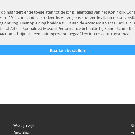
 op haar dertiende toegelaten tot de Jong Talentklas van het Koninklijk Cons
ie ze in 2011 cum laude afstudeerde. Vervolgens studeerde zij aan de Universi
ontving. Haar opleiding breidde zij uit aan de Accademia Santa Cecilia in B
r of Arts in Specialized Musical Performance behaalde bij Rainer Schmidt e
aar omschrijft als “een buitengewoon begaafd en interessant kunstenaar”.
Kaarten bestellen
p
Wie zijn wij?
St
Downloads
Ar