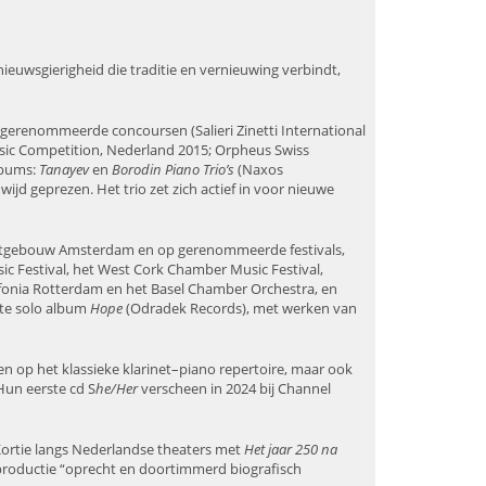
ieuwsgierigheid die traditie en vernieuwing verbindt,
op gerenommeerde concoursen (Salieri Zinetti International
sic Competition, Nederland 2015; Orpheus Swiss
lbums:
Tanayev
en
Borodin Piano Trio’s
(Naxos
jd geprezen. Het trio zet zich actief in voor nieuwe
oncertgebouw Amsterdam en op gerenommeerde festivals,
c Festival, het West Cork Chamber Music Festival,
Sinfonia Rotterdam en het Basel Chamber Orchestra, en
ste solo album
Hope
(Odradek Records), met werken van
en op het klassieke klarinet–piano repertoire, maar ook
un eerste cd S
he/Her
verscheen in 2024 bij Channel
 Kortie langs Nederlandse theaters met
Het jaar 250 na
productie “oprecht en doortimmerd biografisch