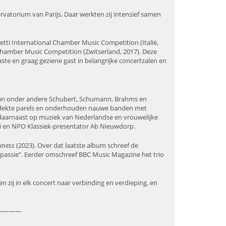
atorium van Parijs. Daar werkten zij intensief samen
netti International Chamber Music Competition (Italië,
hamber Music Competition (Zwitserland, 2017). Deze
te en graag geziene gast in belangrijke concertzalen en
k van onder andere Schubert, Schumann, Brahms en
tdekte parels en onderhouden nauwe banden met
 daarnaast op muziek van Nederlandse en vrouwelijke
ai en NPO Klassiek-presentator Ab Nieuwdorp.
kness
(2023). Over dat laatste album schreef de
e passie”. Eerder omschreef BBC Music Magazine het trio
 zij in elk concert naar verbinding en verdieping, en
————