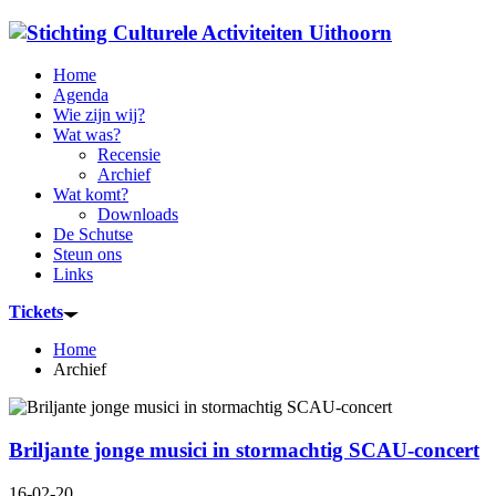
Home
Agenda
Wie zijn wij?
Wat was?
Recensie
Archief
Wat komt?
Downloads
De Schutse
Steun ons
Links
Tickets
Home
Archief
Briljante jonge musici in stormachtig SCAU-concert
16-02-20