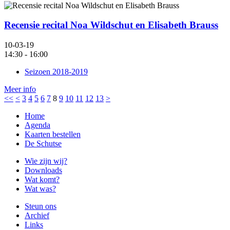
Recensie recital Noa Wildschut en Elisabeth Brauss
10-03-19
14:30 - 16:00
Seizoen 2018-2019
Meer info
<<
<
3
4
5
6
7
8
9
10
11
12
13
>
Home
Agenda
Kaarten bestellen
De Schutse
Wie zijn wij?
Downloads
Wat komt?
Wat was?
Steun ons
Archief
Links