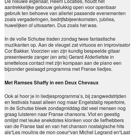
De nieuwe eigenaar, Heem Locaties, houdt het
aantrekkelijke gebouw gelukkig open voor openbaar
gebruik ten behoeve van allerlei passende evenementen
zoals vergaderingen, bedrijfsbijeenkomsten, jubilea,
huwelijken of uitvaarten. Dus zoals het was.
In de volle Schutse traden zondag twee fantastische
muzikanten op. Aan de vleugel zat virtuoos en improvisator
Cor Bakker. Voorzien van zijn kundig bespeelde gitaar
presenteerde zanger (en arts) Gerard Alderliefste in
smetteloos contact met zijn kompaan aan de piano een
bijzonder geslaagd programma met Franse liedjes.
Met Ramses Shaffy in een Deux Chevaux
Ook al hoor je in liedjesprogramma’s, bij zangwedstrijden
en festivals haast alleen nog maar Engelstalig repertoire,
in de Schutse bleek zondagmiddag dat veel mensen nog
graag luisteren naar Franse chansons. Vlot en geestig
omlijst met leuke anekdotes klonken voor de liefhebbers
van de Franse taal en van het chanson nostalgische hits
als“Les moulins de mon coeur”van Michel Legrand en“Laat