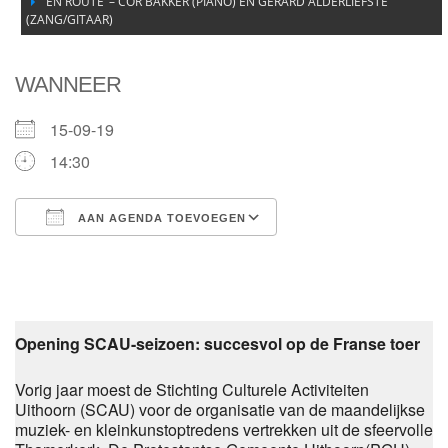
‘EN ROUTE’ – COR BAKKER (PIANO) EN GERARD ALDERLIEFSTE
(ZANG/GITAAR)
WANNEER
15-09-19
14:30
AAN AGENDA TOEVOEGEN
Download ICS
Google Calendar
Opening SCAU-seizoen: succesvol op de Franse toer
Vorig jaar moest de Stichting Culturele Activiteiten
Uithoorn (SCAU) voor de organisatie van de maandelijkse
muziek- en kleinkunstoptredens vertrekken uit de sfeervolle