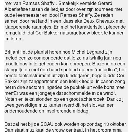
me” van Ramses Shaffy”. Smakelijk vertelde Gerard
Alderliefste tussen de liedjes door over zijn tournees met
oude leermeester en idool Ramses Shaffy. Ze reden
samen door het land in een klassieke Deux Chevaux met
klapperende raampjes. En met het karakteristiek piepende
remgeluid, dat Cor Bakker natuurgetrouw bleek te kunnen
imiteren.
Briljant liet de pianist horen hoe Michel Legrand zijn
melodieën zo componeerde dat je ze na twintig jaar nog
moeiteloos in je geheugen kon oproepen. Blazend op een
slangetje en met één hand spelend op een “melodica”, het
eerste toetsinstrument uit zijn kinderjaren, begeleidde Cor
Bakker zijn zangpartner in een lieflijk liedje. In canon zong
het in drie sectoren ingedeelde publiek uit volle borst mee
met“Er was een jongetje dat schommelde in de wind”.
Noten en tekst stonden op een groot achterdoek. Dank zij
twee geweldige muzikanten werd dit het slot van een
onderhoudende en inspirerende middag.
Dat zal het bij de SCAU ook worden op zondag 13 oktober.
Dan staat muzikaal de vrouw centraal, in het programma