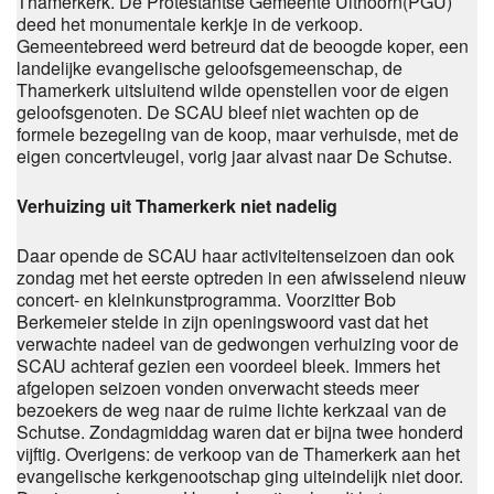
Thamerkerk. De Protestantse Gemeente Uithoorn(PGU)
deed het monumentale kerkje in de verkoop.
Gemeentebreed werd betreurd dat de beoogde koper, een
landelijke evangelische geloofsgemeenschap, de
Thamerkerk uitsluitend wilde openstellen voor de eigen
geloofsgenoten. De SCAU bleef niet wachten op de
formele bezegeling van de koop, maar verhuisde, met de
eigen concertvleugel, vorig jaar alvast naar De Schutse.
Verhuizing uit Thamerkerk niet nadelig
Daar opende de SCAU haar activiteitenseizoen dan ook
zondag met het eerste optreden in een afwisselend nieuw
concert- en kleinkunstprogramma. Voorzitter Bob
Berkemeier stelde in zijn openingswoord vast dat het
verwachte nadeel van de gedwongen verhuizing voor de
SCAU achteraf gezien een voordeel bleek. Immers het
afgelopen seizoen vonden onverwacht steeds meer
bezoekers de weg naar de ruime lichte kerkzaal van de
Schutse. Zondagmiddag waren dat er bijna twee honderd
vijftig. Overigens: de verkoop van de Thamerkerk aan het
evangelische kerkgenootschap ging uiteindelijk niet door.