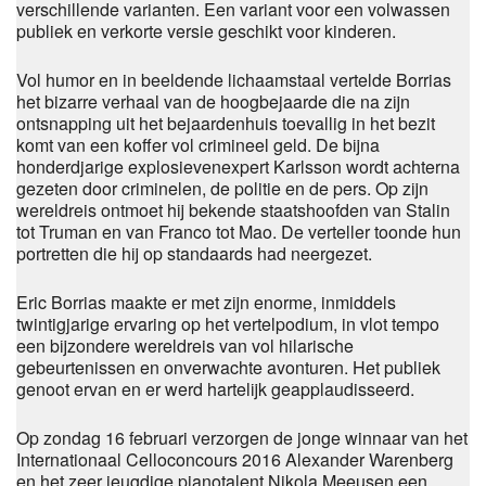
verschillende varianten. Een variant voor een volwassen
publiek en verkorte versie geschikt voor kinderen.
Vol humor en in beeldende lichaamstaal vertelde Borrias
het bizarre verhaal van de hoogbejaarde die na zijn
ontsnapping uit het bejaardenhuis toevallig in het bezit
komt van een koffer vol crimineel geld. De bijna
honderdjarige explosievenexpert Karlsson wordt achterna
gezeten door criminelen, de politie en de pers. Op zijn
wereldreis ontmoet hij bekende staatshoofden van Stalin
tot Truman en van Franco tot Mao. De verteller toonde hun
portretten die hij op standaards had neergezet.
Eric Borrias maakte er met zijn enorme, inmiddels
twintigjarige ervaring op het vertelpodium, in vlot tempo
een bijzondere wereldreis van vol hilarische
gebeurtenissen en onverwachte avonturen. Het publiek
genoot ervan en er werd hartelijk geapplaudisseerd.
Op zondag 16 februari verzorgen de jonge winnaar van het
Internationaal Celloconcours 2016 Alexander Warenberg
en het zeer jeugdige pianotalent Nikola Meeusen een