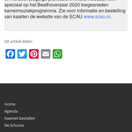
speciaal op het Beethovenjaar 2020 toegesneden
kamermuziekprogramma. Zie voor informatie en bestelling
van kaarten de website van de SCAU
www.scau.nl
.
Dit artikel delen:
Facebook
Twitter
Pinterest
Email
WhatsApp
Home
Agenda
Kaarten bestellen
De Schutse