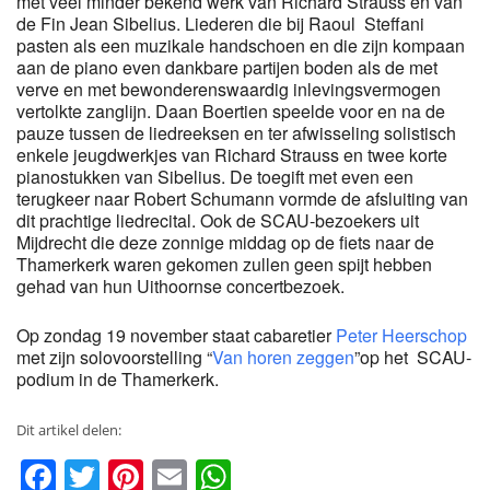
met veel minder bekend werk van Richard Strauss en van
de Fin Jean Sibelius. Liederen die bij Raoul Steffani
pasten als een muzikale handschoen en die zijn kompaan
aan de piano even dankbare partijen boden als de met
verve en met bewonderenswaardig inlevingsvermogen
vertolkte zanglijn. Daan Boertien speelde voor en na de
pauze tussen de liedreeksen en ter afwisseling solistisch
enkele jeugdwerkjes van Richard Strauss en twee korte
pianostukken van Sibelius. De toegift met even een
terugkeer naar Robert Schumann vormde de afsluiting van
dit prachtige liedrecital. Ook de SCAU-bezoekers uit
Mijdrecht die deze zonnige middag op de fiets naar de
Thamerkerk waren gekomen zullen geen spijt hebben
gehad van hun Uithoornse concertbezoek.
Op zondag 19 november staat cabaretier
Peter Heerschop
met zijn solovoorstelling “
Van horen zeggen
”op het SCAU-
podium in de Thamerkerk.
Dit artikel delen:
Facebook
Twitter
Pinterest
Email
WhatsApp