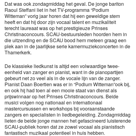
Dat was ook zondagmiddag het geval. De jonge bariton
Raoul Steffani liet in het TV-programma “Podium
Witteman” vorig jaar horen dat hij een geweldige stem
heeft en dat hij door zijn vocaal talent en muzikaliteit
terecht laureaat was op het prestigieuze Prinses
Christinaconcours. SCAU-bestuursleden hoorden hem in
die uitzending en de SCAU bood hem meteen graag een
plek aan in de jaarlijkse serie kamermuziekconcerten in de
Thamerkerk.
De klassieke liedkunst is altijd een volwaardige twee-
eenheid van zanger en pianist, want in de pianopartijen
gebeurt net zo veel als in de vocale lijn van de zanger.
Pianist Daan Boertien was er in “Podium Witteman”ook bij,
en ook hij had toen al een mooie staat van dienst als
prijswinnaar op het Prinses Christinaconcours. Beide
musici volgen nog nationaal en internationaal
mastercursussen en workshops bij vooraanstaande
zangers en specialisten in liedbegeleiding. Zondagmiddag
lieten de beide jonge mannen het gefascineerd luisterende
SCAU-publiek horen dat ze zowel vocaal als pianistisch
fantastisch muzikaal potentieel in huis hebben.