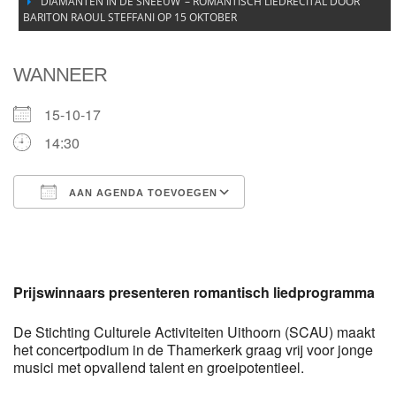
‘DIAMANTEN IN DE SNEEUW’ – ROMANTISCH LIEDRECITAL DOOR
BARITON RAOUL STEFFANI OP 15 OKTOBER
WANNEER
15-10-17
14:30
AAN AGENDA TOEVOEGEN
Download ICS
Google Calendar
Prijswinnaars presenteren romantisch liedprogramma
De Stichting Culturele Activiteiten Uithoorn (SCAU) maakt
het concertpodium in de Thamerkerk graag vrij voor jonge
musici met opvallend talent en groeipotentieel.