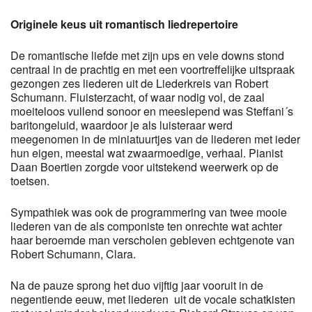
Originele keus uit romantisch liedrepertoire
De romantische liefde met zijn ups en vele downs stond
centraal in de prachtig en met een voortreffelijke uitspraak
gezongen zes liederen uit de Liederkreis van Robert
Schumann. Fluisterzacht, of waar nodig vol, de zaal
moeiteloos vullend sonoor en meeslepend was Steffani´s
baritongeluid, waardoor je als luisteraar werd
meegenomen in de miniatuurtjes van de liederen met ieder
hun eigen, meestal wat zwaarmoedige, verhaal. Pianist
Daan Boertien zorgde voor uitstekend weerwerk op de
toetsen.
Sympathiek was ook de programmering van twee mooie
liederen van de als componiste ten onrechte wat achter
haar beroemde man verscholen gebleven echtgenote van
Robert Schumann, Clara.
Na de pauze sprong het duo vijftig jaar vooruit in de
negentiende eeuw, met liederen uit de vocale schatkisten