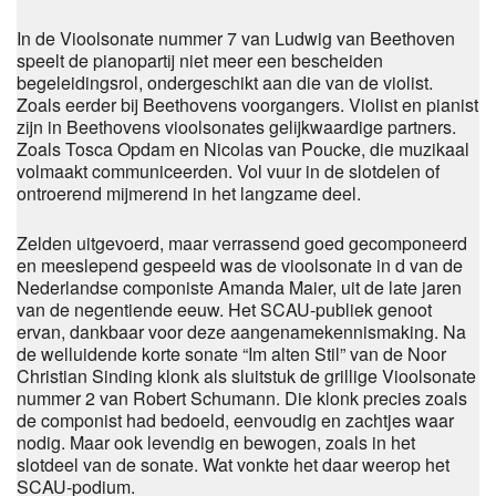
In
de
V
iool
sonate nummer 7
van Ludwig van Beethoven
speelt
de pia
nopartij niet meer een besc
heiden
begelei
dingsrol
,
ondergeschikt aan die van de vi
olist
.
Zoals
eerder
bij Beet
hovens
voorgangers.
Violist en pianist
zijn
in Beethovens
vioolsonates
gelijkwaardige
partners
.
Z
oals
Tosca Opdam en Nicola
s
van P
oucke, die
muzikaal
volmaakt
commu
niceerden
. V
ol vuur
in de slotdelen of
ontroerend
mijmerend in het langzame
deel
.
Zelden
uitgevoerd
,
maar verrassend goed
gecomponeerd
en meeslepend gespee
l
d
was de vioolsonat
e
in d van de
Nederlandse comp
o
niste Amanda Maier
,
uit de
late jaren
van de
negenti
e
nde eeuw.
Het
SCAU
-pub
liek genoot
er
van
,
dankbaar voor de
ze aangena
me
ken
nismaking.
Na
de welluidende korte sonate
“
Im
alten St
il
”
van de Noor
Christian Sinding
klonk als slu
itstuk de
grillige
Vioolsonat
e
nummer 2 van Robert Schumann. Die klonk prec
ies
zoals
de
com
ponist
had bedoeld, eenvoudig en zachtjes waar
nodig
. M
aar ook levend
ig en bewog
en
, zoals in het
slotdeel v
an de sonat
e. Wat vonkte het daar weer
op het
S
C
AU-podium.