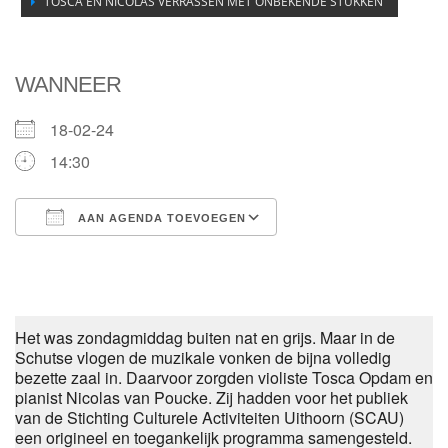
TOSCA EN NICOLAS VERRASSEN MET ONBEKENDE STUKKEN
WANNEER
18-02-24
14:30
AAN AGENDA TOEVOEGEN
Download ICS
Google Calendar
Het was
zondagmiddag
b
uiten
nat
en grijs.
Maar
in de
Schutse
vlogen
d
e m
u
zikale vonken de
bijna
volledig
bezette
zaal in.
Daar
vo
or
zorgden
v
i
o
liste Tosca Opdam en
piani
st
Nicola
s
van P
o
ucke
.
Zij hadden voor het
publiek
van de
Stichting
Culturele Activi
t
eiten Uithoorn (SCAU)
een origineel
en
toegankelijk
programma samengesteld.