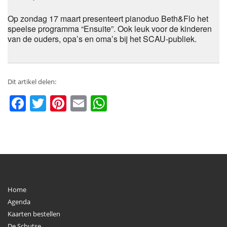
Op zondag
17 maart presenteer
t
pianoduo Beth
&Flo
het
speelse programma
“
E
nsuit
e
”
.
O
ok le
u
k voor de ki
nderen
van de o
ud
e
rs,
opa
’
s en
oma
’
s
bij
het S
CA
U-
publ
iek.
Dit artikel delen:
Facebook
Twitter
Pinterest
Email
WhatsApp
Home
Agenda
Kaarten bestellen
De Schutse