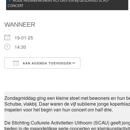
HOGE HEEMBEWONERS ALS GASTEN BIJ GESLAAGD SCAU-
CONCERT
WANNEER
19-01-25
14:30
AAN AGENDA TOEVOEGEN
Download ICS
Google Calendar
Zondagmiddag
ging
een kleine
sto
et
met bewoners en hun b
Schutse
, vlakbij
. Daar waren de vijf sublieme jonge koperbla
inspelen voor
het begin
van hun
concert om half drie.
De Stichting Culturele Activite
i
ten Uithoorn (SCAU
) geeft jo
treden in de maandelijkse serie concerten en kleinkunstactiv