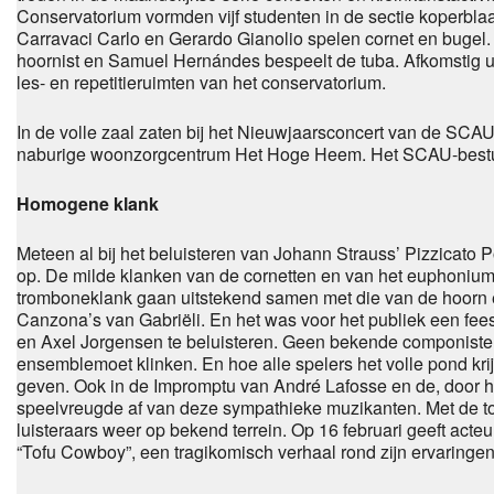
Conservatorium
vormden
vijf
studenten in de sectie koperbl
Car
r
avaci Carlo
en Gerardo Gianoli
o
spelen cornet en bugel
hoornist en Samuel Hernándes bespeelt de tuba.
Afkomstig u
les- en rep
e
titieruimten van h
e
t con
serv
atoriu
m.
In de volle zaal
zaten bij
het
Nieuwjaarsconcert van de SCAU o
naburige woonzorgcentrum Het Hoge Heem. Het SCAU-best
Ho
m
ogene klank
M
eteen al bij
het belu
isteren van
Johann Strauss
’
Pizzicato P
op. De
milde klank
en
van de co
rnetten
en van het euphoniu
tromboneklank
gaan uitste
k
end samen m
et
die van de hoorn
Canzon
a
’
s
van G
a
briëli.
En het was
voor
het
publ
iek
een fee
en Axel Jorgens
en te beluisteren. Geen bekende componiste
ensembl
e
moet klinken
.
E
n
hoe alle spelers het volle pond kr
geven.
O
o
k
in de Impromptu van A
ndré Lafosse
en
de
,
do
o
r
h
speelvreugde
af van dez
e sympathieke
m
u
z
ikanten.
Met
de to
lu
i
s
teraars weer op bekend terrein.
Op 16
februari
geeft acteu
“
Tofu C
owboy
”
, een
tragikomisch
verhaal rond zijn erv
aringe