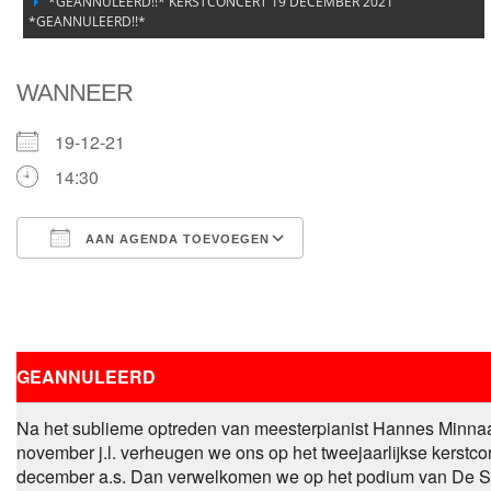
*GEANNULEERD!!* KERSTCONCERT 19 DECEMBER 2021
*GEANNULEERD!!*
WANNEER
19-12-21
14:30
AAN AGENDA TOEVOEGEN
Download ICS
Google Calendar
GEANNULEERD
Na het sublieme optreden van meesterpianist Hannes Minna
november j.l. verheugen we ons op het tweejaarlijkse kerstc
december a.s. Dan verwelkomen we op het podium van De S