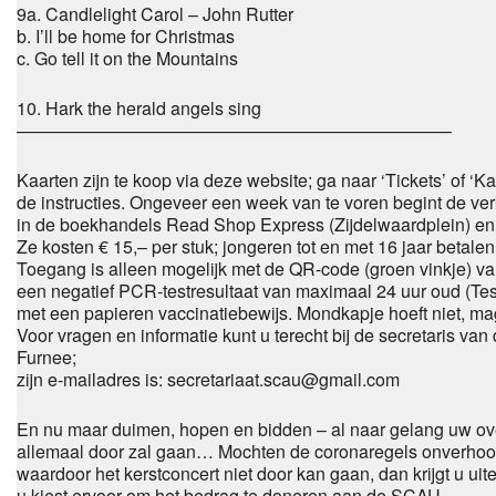
9a. Candlelight Carol – John Rutter
b. I’ll be home for Christmas
c. Go tell it on the Mountains
10. Hark the herald angels sing
————————————————————————–
Kaarten zijn te koop via deze website; ga naar ‘Tickets’ of ‘K
de instructies. Ongeveer een week van te voren begint de ve
in de boekhandels Read Shop Express (Zijdelwaardplein) en 
Ze kosten € 15,– per stuk; jongeren tot en met 16 jaar betalen
Toegang is alleen mogelijk met de QR-code (groen vinkje) 
een negatief PCR-testresultaat van maximaal 24 uur oud (Tes
met een papieren vaccinatiebewijs. Mondkapje hoeft niet, ma
Voor vragen en informatie kunt u terecht bij de secretaris v
Furnee;
zijn e-mailadres is: secretariaat.scau@gmail.com
En nu maar duimen, hopen en bidden – al naar gelang uw ove
allemaal door zal gaan… Mochten de coronaregels onverhoo
waardoor het kerstconcert niet door kan gaan, dan krijgt u uit
u kiest ervoor om het bedrag te doneren aan de SCAU.