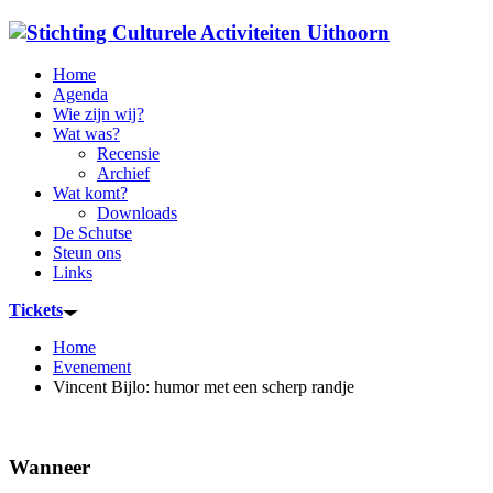
Home
Agenda
Wie zijn wij?
Wat was?
Recensie
Archief
Wat komt?
Downloads
De Schutse
Steun ons
Links
Tickets
Home
Evenement
Vincent Bijlo: humor met een scherp randje
Wanneer