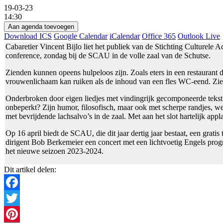
19-03-23
14:30
Aan agenda toevoegen
Download ICS
Google Calendar
iCalendar
Office 365
Outlook Live
Cabaretier Vincent Bijlo liet het publiek van de Stichting Culturele 
conference, zondag bij de SCAU in de volle zaal van de Schutse.
Zienden kunnen opeens hulpeloos zijn. Zoals eters in een restaurant di
vrouwenlichaam kan ruiken als de inhoud van een fles WC-eend. Zie
Onderbroken door eigen liedjes met vindingrijk gecomponeerde tekst e
onbeperkt? Zijn humor, filosofisch, maar ook met scherpe randjes, we
met bevrijdende lachsalvo’s in de zaal. Met aan het slot hartelijk a
Op 16 april biedt de SCAU, die dit jaar dertig jaar bestaat, een gra
dirigent Bob Berkemeier een concert met een lichtvoetig Engels pr
het nieuwe seizoen 2023-2024.
Dit artikel delen:
Facebook
Twitter