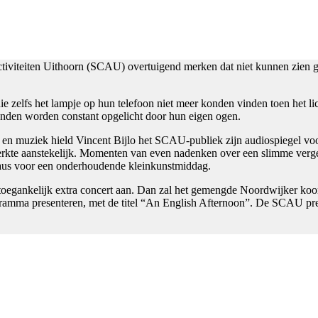
Activiteiten Uithoorn (SCAU) overtuigend merken dat niet kunnen zien g
e zelfs het lampje op hun telefoon niet meer konden vinden toen het lich
nden worden constant opgelicht door hun eigen ogen.
n muziek hield Vincent Bijlo het SCAU-publiek zijn audiospiegel voor.
rkte aanstekelijk. Momenten van even nadenken over een slimme vergelij
pplaus voor een onderhoudende kleinkunstmiddag.
tis toegankelijk extra concert aan. Dan zal het gemengde Noordwijker k
ogramma presenteren, met de titel “An English Afternoon”. De SCAU p