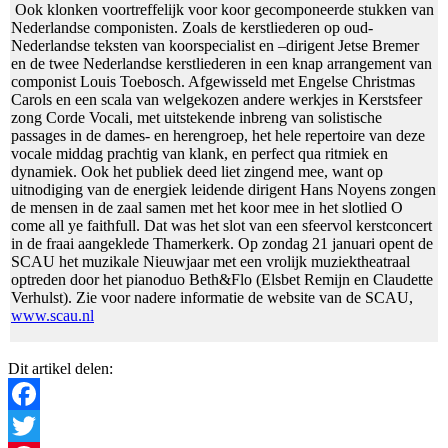
Ook klonken voortreffelijk voor koor gecomponeerde stukken van
Nederlandse componisten. Zoals de kerstliederen op oud-
Nederlandse teksten van koorspecialist en –dirigent Jetse Bremer
en de twee Nederlandse kerstliederen in een knap arrangement van
componist Louis Toebosch. Afgewisseld met Engelse Christmas
Carols en een scala van welgekozen andere werkjes in Kerstsfeer
zong Corde Vocali, met uitstekende inbreng van solistische
passages in de dames- en herengroep, het hele repertoire van deze
vocale middag prachtig van klank, en perfect qua ritmiek en
dynamiek. Ook het publiek deed liet zingend mee, want op
uitnodiging van de energiek leidende dirigent Hans Noyens zongen
de mensen in de zaal samen met het koor mee in het slotlied O
come all ye faithfull. Dat was het slot van een sfeervol kerstconcert
in de fraai aangeklede Thamerkerk. Op zondag 21 januari opent de
SCAU het muzikale Nieuwjaar met een vrolijk muziektheatraal
optreden door het pianoduo Beth&Flo (Elsbet Remijn en Claudette
Verhulst). Zie voor nadere informatie de website van de SCAU,
www.scau.nl
Dit artikel delen:
Facebook