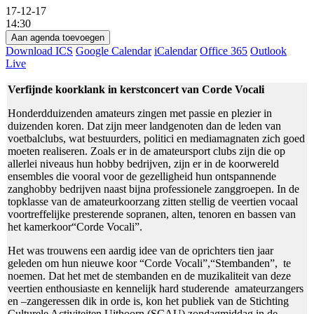
17-12-17
14:30
Aan agenda toevoegen
Download ICS
Google Calendar
iCalendar
Office 365
Outlook
Live
Verfijnde koorklank in kerstconcert van Corde Vocali
Honderdduizenden amateurs zingen met passie en plezier in
duizenden koren. Dat zijn meer landgenoten dan de leden van
voetbalclubs, wat bestuurders, politici en mediamagnaten zich goed
moeten realiseren. Zoals er in de amateursport clubs zijn die op
allerlei niveaus hun hobby bedrijven, zijn er in de koorwereld
ensembles die vooral voor de gezelligheid hun ontspannende
zanghobby bedrijven naast bijna professionele zanggroepen. In de
topklasse van de amateurkoorzang zitten stellig de veertien vocaal
voortreffelijke presterende sopranen, alten, tenoren en bassen van
het kamerkoor“Corde Vocali”.
Het was trouwens een aardig idee van de oprichters tien jaar
geleden om hun nieuwe koor “Corde Vocali”,“Stembanden”, te
noemen. Dat het met de stembanden en de muzikaliteit van deze
veertien enthousiaste en kennelijk hard studerende amateurzangers
en –zangeressen dik in orde is, kon het publiek van de Stichting
Culturele Activiteiten Uithoorn (SCAU) zondagmiddag in de