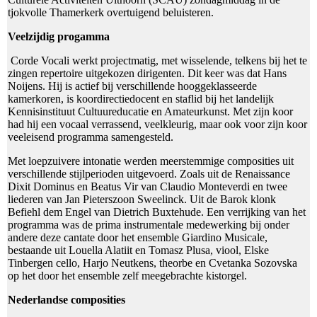
tjokvolle Thamerkerk overtuigend beluisteren.
Veelzijdig progamma
Corde Vocali werkt projectmatig, met wisselende, telkens bij het te
zingen repertoire uitgekozen dirigenten. Dit keer was dat Hans
Noijens. Hij is actief bij verschillende hooggeklasseerde
kamerkoren, is koordirectiedocent en staflid bij het landelijk
Kennisinstituut Cultuureducatie en Amateurkunst. Met zijn koor
had hij een vocaal verrassend, veelkleurig, maar ook voor zijn koor
veeleisend programma samengesteld.
Met loepzuivere intonatie werden meerstemmige composities uit
verschillende stijlperioden uitgevoerd. Zoals uit de Renaissance
Dixit Dominus en Beatus Vir van Claudio Monteverdi en twee
liederen van Jan Pieterszoon Sweelinck. Uit de Barok klonk
Befiehl dem Engel van Dietrich Buxtehude. Een verrijking van het
programma was de prima instrumentale medewerking bij onder
andere deze cantate door het ensemble Giardino Musicale,
bestaande uit Louella Alatiit en Tomasz Plusa, viool, Elske
Tinbergen cello, Harjo Neutkens, theorbe en Cvetanka Sozovska
op het door het ensemble zelf meegebrachte kistorgel.
Nederlandse composities