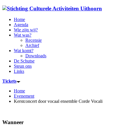
Home
Agenda
Wie zijn wij?
Wat was?
Recensie
Archief
Wat komt?
Downloads
De Schutse
Steun ons
Links
Tickets
Home
Evenement
Kerstconcert door vocaal ensemble Corde Vocali
Wanneer