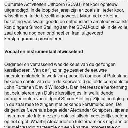
Culturele Activiteiten Uithoorn (SCAU) het koor opnieuw
uitgenodigd. In de loop der jaren zijn er, zoals in ieder koor,
wisselingen in de bezetting geweest. Maar met de kleine
bezetting van twaalf goede en enthousiaste amateur vocalist
kon dirigent Simon Stelling aan het SCAU-publiek in de volle
zaal ook nu nog een origineel en fraai uitgevoerd
kerstprogramma presenteren.
Vocaal en instrumentaal afwisselend
Origineel en verrassend was de keus van de gezongen
kerstliederen. Van de fijnzinnige zestiende eeuwse
meerstemmigheid in werk van pauselijk componist Palestrina 
bekende carols van de in de koorwereld geliefde componiste
John Rutter en David Willcocks. Dan het feest de herkenning 
het beluisteren van Duitse kerstliedjes, in welluidende
arrangementen van dirigent Simon Stelling. Zijn uitnodiging 
in de zaal mee te zingen met bekende kerstmelodieën. De
dirigent zelf, evenals begeleider Alexander Schippers, tijdens
instrumentale intermezzo’s ook solistisch meesterlijk spelen
op het orgel. Waarbij Alexander de luisteraars ook nog aan d
vleugel vaardig tracteerde op een knappe improvisatie op