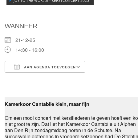
JOY TO THE WORLD! – KERSTCONCERT 2025
WANNEER
21-12-25
14:30 - 16:00
AAN AGENDA TOEVOEGEN
Download ICS
Google Calendar
Kamerkoor Cantabile klein, maar fijn
Om een mooi concert met kerstliederen te geven hoeft een ko
niet groot te zijn. Dat liet het Kamerkoor Cantabile uit Alphen
aan Den Rijn zondagmiddag horen in de Schutse. Na
succesvolle optredens in vroegere seizoenen had De Stichti