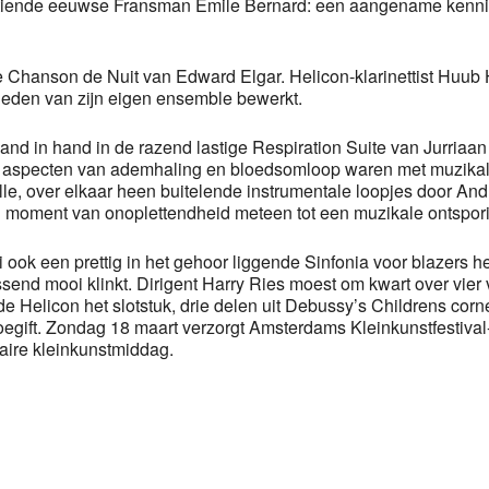
tiende eeuwse Fransman Emile Bernard: een aangename kennisma
e Chanson de Nuit van Edward Elgar. Helicon-klarinettist Huub 
eden van zijn eigen ensemble bewerkt.
hand in hand in de razend lastige Respiration Suite van Jurria
i aspecten van ademhaling en bloedsomloop waren met muzikale 
le, over elkaar heen buitelende instrumentale loopjes door A
en moment van onoplettendheid meteen tot een muzikale ontspor
ook een prettig in het gehoor liggende Sinfonia voor blazers h
end mooi klinkt. Dirigent Harry Ries moest om kwart over vier v
Helicon het slotstuk, drie delen uit Debussy’s Childrens corne
egift. Zondag 18 maart verzorgt Amsterdams Kleinkunstfestival-fi
aire kleinkunstmiddag.
p