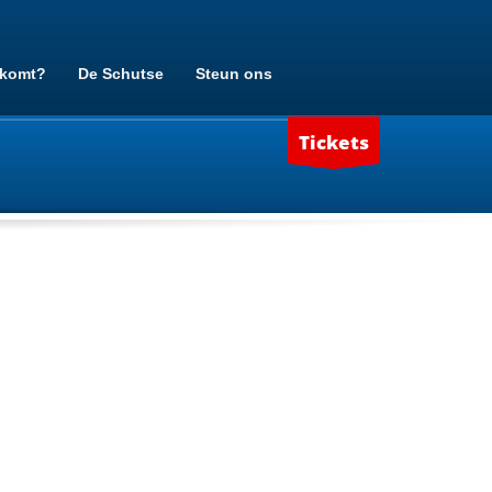
 komt?
De Schutse
Steun ons
Tickets