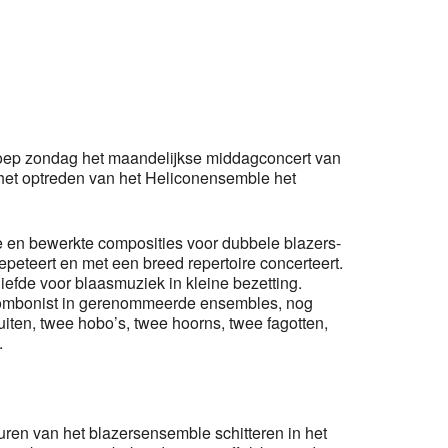
fice 365
Outlook Live
roep zondag het maandelijkse middagconcert van
 het optreden van het Heliconensemble het
e en bewerkte composities voor dubbele blazers-
peteert en met een breed repertoire concerteert.
iefde voor blaasmuziek in kleine bezetting.
rombonist in gerenommeerde ensembles, nog
uiten, twee hobo’s, twee hoorns, twee fagotten,
.
euren van het blazersensemble schitteren in het