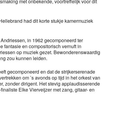
king met onbekende, voortreffelijk voor dit
Hellebrand had dit korte stukje kamermuziek
an Andriessen, in 1962 gecomponeerd ter
fantasie en compositorisch vernuft in
ndriessen op muziek gezet. Bewonderenswaardig
ing zou kunnen leiden.
eeft gecomponeerd en dat de strijkerserenade
ertrekken om ’s avonds op tijd in het orkest van
r, zonder dirigent. Het stevig applaudisserende
naliste Elke Vierveijzer met zang, gitaar- en