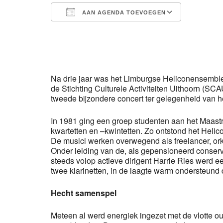
AAN AGENDA TOEVOEGEN
Download ICS
Google 
Na drie jaar was het Limburgse Heliconensemble
de Stichting Culturele Activiteiten Uithoorn (S
tweede bijzondere concert ter gelegenheid van he
In 1981 ging een groep studenten aan het Maastr
kwartetten en –kwintetten. Zo ontstond het Helic
De musici werken overwegend als freelancer, orke
Onder leiding van de, als gepensioneerd conse
steeds volop actieve dirigent Harrie Ries werd e
twee klarinetten, in de laagte warm ondersteund 
Hecht samenspel
Meteen al werd energiek ingezet met de vlotte ou