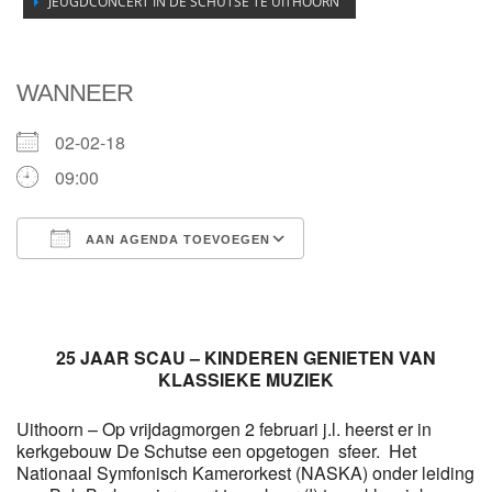
JEUGDCONCERT IN DE SCHUTSE TE UITHOORN
WANNEER
02-02-18
09:00
AAN AGENDA TOEVOEGEN
Download ICS
Google Calendar
25 JAAR SCAU – KINDEREN GENIETEN VAN
KLASSIEKE MUZIEK
Uithoorn – Op vrijdagmorgen 2 februari j.l. heerst er in
kerkgebouw De Schutse een opgetogen sfeer. Het
Nationaal Symfonisch Kamerorkest (NASKA) onder leiding