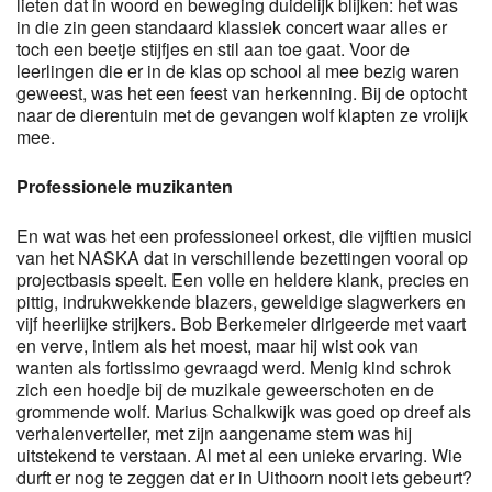
lieten dat in woord en beweging duidelijk blijken: het was
in die zin geen standaard klassiek concert waar alles er
toch een beetje stijfjes en stil aan toe gaat. Voor de
leerlingen die er in de klas op school al mee bezig waren
geweest, was het een feest van herkenning. Bij de optocht
naar de dierentuin met de gevangen wolf klapten ze vrolijk
mee.
Professionele muzikanten
En wat was het een professioneel orkest, die vijftien musici
van het NASKA dat in verschillende bezettingen vooral op
projectbasis speelt. Een volle en heldere klank, precies en
pittig, indrukwekkende blazers, geweldige slagwerkers en
vijf heerlijke strijkers. Bob Berkemeier dirigeerde met vaart
en verve, intiem als het moest, maar hij wist ook van
wanten als fortissimo gevraagd werd. Menig kind schrok
zich een hoedje bij de muzikale geweerschoten en de
grommende wolf. Marius Schalkwijk was goed op dreef als
verhalenverteller, met zijn aangename stem was hij
uitstekend te verstaan. Al met al een unieke ervaring. Wie
durft er nog te zeggen dat er in Uithoorn nooit iets gebeurt?