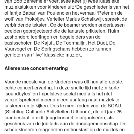
van Bob Berkemeier voert twee keer (!) twee klassieke
muziekstukken voor kinderen uit: ‘De geschiedenis van het
olifantje Babar’ van Poulenc en het verhaal ‘Peter en de
wolf’ van Prokofjev. Verteller Marius Schalkwijk spreekt de
verbindende teksten. Op de beamer worden ondertussen
beelden geprojecteerd die de fantasie prikkelen. Ruim
zeshonderd leerlingen en begeleiders van de
basisscholen De Kajuit, De Toermalijn, Het Duet, De
Vuurvogel en De Springschans hebben zo kunnen
genieten van ‘live’ klassieke muziek.
Allereerste concert-ervaring
Voor de meeste van de kinderen was dit hun allereerste,
echte concert-ervaring. In deze snelle tijd met z’n korte
‘soundbytes’ en impulsieve social media is het niet
vanzelfsprekend meer om een uur lang naar muziek te
luisteren en te kijken. Des te meer reden voor de SCAU
(Stichting Culturele Activiteiten Uithoorn), die dit jaar 25
jaar bestaat, om dit jeugdconcert te organiseren, als
geschenk van de jubilaris aan de dorpsgemeenschap. De
schoolkinderen reageerden enthousiast op de muziek en