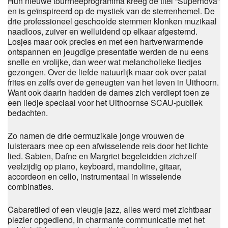
Hun nieuwe tourrneeprogramma kreeg de titel “Supernova”
en is geïnspireerd op de mystiek van de sterrenhemel. De
drie professioneel geschoolde stemmen klonken muzikaal
naadloos, zuiver en welluidend op elkaar afgestemd.
Losjes maar ook precies en met een hartverwarmende
ontspannen en jeugdige presentatie werden de nu eens
snelle en vrolijke, dan weer wat melancholieke liedjes
gezongen. Over de liefde natuurlijk maar ook over patat
frites en zelfs over de geneugten van het leven in Uithoorn.
Want ook daarin hadden de dames zich verdiept toen ze
een liedje speciaal voor het Uithoornse SCAU-publiek
bedachten.
Zo namen de drie oermuzikale jonge vrouwen de
luisteraars mee op een afwisselende reis door het lichte
lied. Sabien, Dafne en Margriet begeleidden zichzelf
veelzijdig op piano, keyboard, mandoline, gitaar,
accordeon en cello, instrumentaal in wisselende
combinaties.
Cabaretlied of een vleugje jazz, alles werd met zichtbaar
plezier opgediend, in charmante communicatie met het