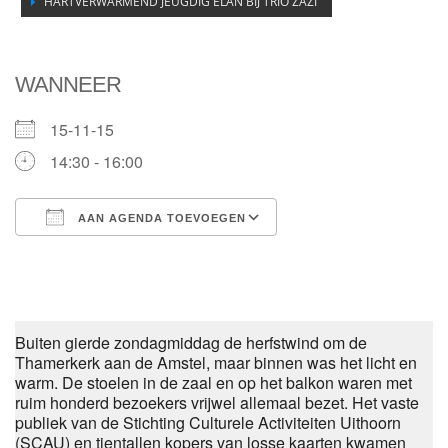
HARTVERWARMEND JEUGDIG ELAN BIJ TRIO ZAZI
WANNEER
15-11-15
14:30 - 16:00
AAN AGENDA TOEVOEGEN
Download ICS
Google Calendar
Buiten gierde zondagmiddag de herfstwind om de
Thamerkerk aan de Amstel, maar binnen was het licht en
warm. De stoelen in de zaal en op het balkon waren met
ruim honderd bezoekers vrijwel allemaal bezet. Het vaste
publiek van de Stichting Culturele Activiteiten Uithoorn
(SCAU) en tientallen kopers van losse kaarten kwamen