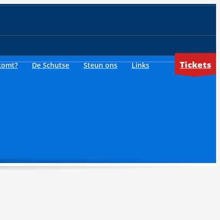
Tickets
komt?
De Schutse
Steun ons
Links