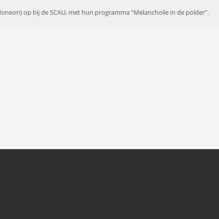
doneon)
op
bij de SCAU, met hun
programma “
Melancholie i
n d
e polder”
.