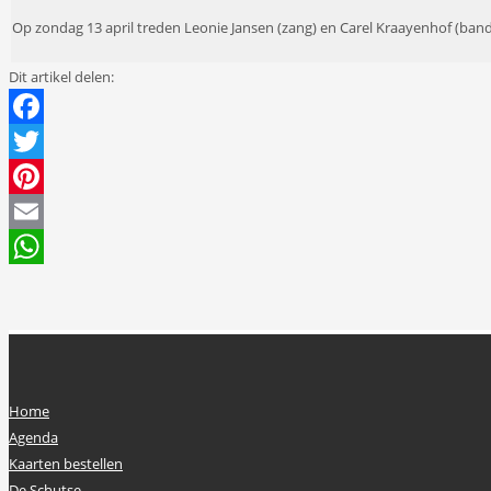
Op zondag 13 april
treden
Leonie Jansen (zang) en Carel
Kraayenhof
(ban
Dit artikel delen:
Facebook
Twitter
Pinterest
Email
WhatsApp
Home
Agenda
Kaarten bestellen
De Schutse