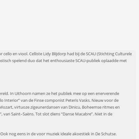
r cello en viool.
C
elliste Lidy Blijdorp
had bij de SCAU
(Stichting Culturele
astisch spelend duo dat
het
enthousiaste
SCAU-publiek
oplaadde met
ereld.
In Uithoorn namen ze
het publiek mee op een enerverende
llo
Interio
r
”
van de Finse compo
n
ist
Peteris
Vasks
. Ni
euw
v
oor de
 Mozart,
virtuoze zigeunerdansen van
Di
ni
cu
,
Boheemse ritmes en
”
,
v
an Saint
–
Saëns
. Tot slot
diens
“
Danse Macabre
”. Niet in de
.
Ook nog eens in de
voor muziek ideale akoestiek in
D
e
Schutse
.