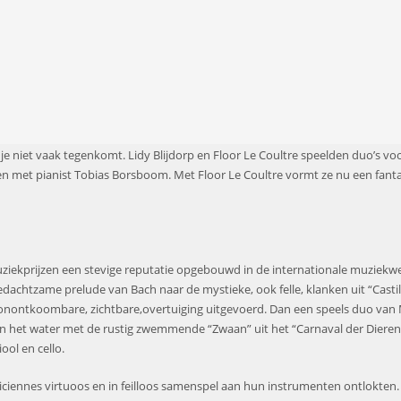
je niet vaak tegenkomt
.
Lidy Blijdorp en Floor Le
Coultre
speelden
duo’s voo
oen met
pi
anist Tobias
Borsboom
.
Met Floor Le
Coultre
vorm
t
ze nu een
fant
ziekprijzen
een stevige reputatie opgebouwd in de internationale muziekw
edachtzame
prelude van Bach
naar
de
m
ystieke
,
ook felle
,
klan
k
en uit
“
Casti
onontkoombare
,
zichtbare
,
overtuiging
uitgevoerd.
Dan e
en speels duo van
 in het water met de rustig zwemmende “Zwaan” uit het
“
Carnaval der Dieren
iool en
cello.
ciennes virtuoos en in feilloos samenspel aan hun
instrumenten
ontlokten