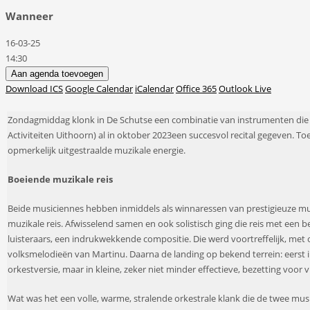
Wanneer
16-03-25
14:30
Aan agenda toevoegen
Download ICS
Google Calendar
iCalendar
Office 365
Outlook Live
Zondag
middag
klonk
in De
Schutse
een combinatie van instrumenten die 
Activiteiten Uithoorn)
al in oktober
2023
een
succesvol
re
ci
tal gegeven. T
opmerkelijk
uitgestraalde muzikale energie.
Boeiende m
uzikale reis
Beide mu
siciennes hebben
inmiddels
als winna
ressen
van prestigieuze mu
muzikale reis.
Afwisselend samen en
ook solistisch ging die reis
met een
b
luisteraars
,
een
indrukwekkende
compositie
. Die werd
voortreffelijk
, met
volksmelodieën van
Martinu
.
Daarna
de landing op bekend terrein:
eerst
o
rkestversie, maar in
kleine, zeker niet minder
effectieve,
bezetting
voor
v
W
at was het een
volle, warme,
stralend
e
orkestra
le
klank
die de twee musi