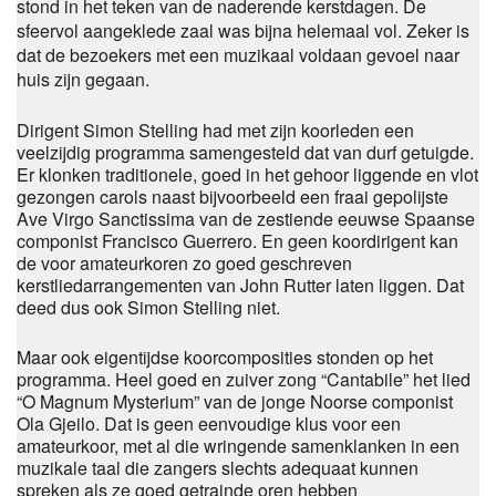
stond in het teken van de naderende kerstdagen. De
sfeervol aangeklede zaal was bijna helemaal vol. Zeker is
dat de bezoekers met een muzikaal voldaan gevoel naar
huis zijn gegaan.
Dirigent Simon Stelling had met zijn koorleden een
veelzijdig programma samengesteld dat van durf getuigde.
Er klonken traditionele, goed in het gehoor liggende en vlot
gezongen carols naast bijvoorbeeld een fraai gepolijste
Ave Virgo Sanctissima van de zestiende eeuwse Spaanse
componist Francisco Guerrero. En geen koordirigent kan
de voor amateurkoren zo goed geschreven
kerstliedarrangementen van John Rutter laten liggen. Dat
deed dus ook Simon Stelling niet.
Maar ook eigentijdse koorcomposities stonden op het
programma. Heel goed en zuiver zong “Cantabile” het lied
“O Magnum Mysterium” van de jonge Noorse componist
Ola Gjeilo. Dat is geen eenvoudige klus voor een
amateurkoor, met al die wringende samenklanken in een
muzikale taal die zangers slechts adequaat kunnen
spreken als ze goed getrainde oren hebben