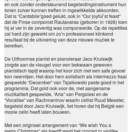
en ook zonder ondersteunend begeleidingsinstrument hun
tonen zuiver kunnen treffen in ingewikkelde akkoorden.
Dat is “Cantabile”goed gelukt, ook in “Our joyful’st feast”
dat de Finse componist Rautavaraa (geboren in 1928) toen
hij al ver in de zeventig was componeerde. Op de repetities
zal hard zijn gewerkt om zo’n professioneel klinkend
resultaat bij de uitvoering van deze nieuwe muziek te
bereiken.
De Uithoornse pianist en pianoleraar Jaco Kruiswijk
zorgde aan de vleugel voor een bekwaam geweven
pianistisch tapijt waarop het koor zich met een safe gevoel
kon neervlijen. Het door hem solistisch als intermezzo fraai
gespeelde “December” van Tsjaikowski paste goed in het
programma. Dat gold ook voor de, met aangename
muzikaliteit gespeelde, “Aria” van Pergolesi en de
“Vocalise” van Rachmaninov waarin cellist Ruud Meester,
begeleid door Jaco Kruiswijk, liet horen dat hij België een
mooie cello heeft laten bouwen.
Met een origineel arrangement van “We wish You a
merry Christmas” als toegift werd het concert in vrolijke