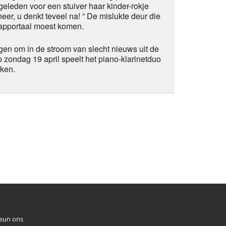
eleden voor een stuiver haar kinder-rokje
neer, u denkt teveel na! ” De mislukte deur die
rapportaal moest komen.
egen om in de stroom van slecht nieuws uit de
ondag 19 april speelt het piano-klarinetduo
ken.
eun ons