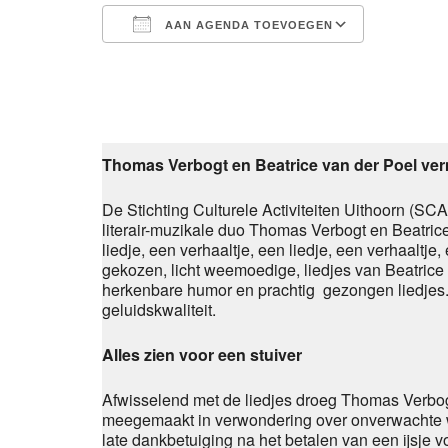
AAN AGENDA TOEVOEGEN
Download ICS
Google 
Thomas Verbogt en Beatrice van der Poel ver
De Stichting Culturele Activiteiten Uithoorn (S
literair-muzikale duo Thomas Verbogt en Beatrice
liedje, een verhaaltje, een liedje, een verhaaltj
gekozen, licht weemoedige, liedjes van Beatrice
herkenbare humor en prachtig gezongen liedjes. Z
geluidskwaliteit.
Alles zien voor een stuiver
Afwisselend met de liedjes droeg Thomas Verbog
meegemaakt in verwondering over onverwachte we
late dankbetuiging na het betalen van een ijsje 