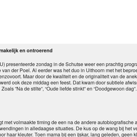
Calendar
iCalendar
Of
makelijk en ontroerend
CAU) presenteerde zondag in de Schutse weer een prachtig prog
 van der Poel. Al eerder was het duo in Uithoorn met het beproe
e, enzovoort. Maar door de kwaliteit en de originaliteit van de 
 werd ook deze middag een feest. Dat kwam door subtiele afwisse
oals ”Na de stilte”, “Oude liefde stinkt” en “Doodgewoon dag”.
t met volmaakte timing de een na de andere autobiografische a
ndingen in alledaagse situaties. De kus op de wang bij het v
voor haar kleuter. Toen mama bij een ijskar, lang geleden, geen 