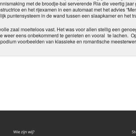
nismaking met de broodje-bal serverende Ria die veertig jaar g
 instructrice en het rijexamen in een automaat met het advies ”Me
lijk puntensysteem in de wand tussen een slaapkamer en het t
volle zaal moeiteloos vast. Het was voor allen stellig een geno
e weer eens onbekommerd te genieten en vooral te lachen. Op z
odium voorbeelden van klassieke en romantische meesterwer
p
Wie zijn wij?
St