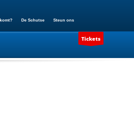
 komt?
De Schutse
Steun ons
Tickets