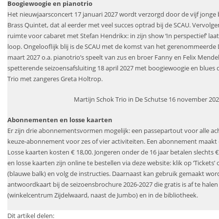
Boogiewoogie en pianotrio
Het nieuwjaarsconcert 17 januari 2027 wordt verzorgd door de vijf jonge 
Brass Quintet, dat al eerder met veel succes optrad bij de SCAU. Vervolgen
ruimte voor cabaret met Stefan Hendrikx: in zijn show ‘In perspectief’ laat h
loop. Ongelooflijk blij is de SCAU met de komst van het gerenommeerde D
maart 2027 o.a. pianotrio’s speelt van zus en broer Fanny en Felix Mende
spetterende seizoensafsluiting 18 april 2027 met boogiewoogie en blues 
Trio met zangeres Greta Holtrop.
Martijn Schok Trio in De Schutse 16 november 20
Abonnementen en losse kaarten
Er zijn drie abonnementsvormen mogelijk: een passepartout voor alle a
keuze-abonnement voor zes of vier activiteiten. Een abonnement maakt d
Losse kaarten kosten € 18,00. Jongeren onder de 16 jaar betalen slechts
en losse kaarten zijn online te bestellen via deze website: klik op ‘Tickets’ 
(blauwe balk) en volg de instructies. Daarnaast kan gebruik gemaakt wo
antwoordkaart bij de seizoensbrochure 2026-2027 die gratis is af te hale
(winkelcentrum Zijdelwaard, naast de Jumbo) en in de bibliotheek.
Dit artikel delen: