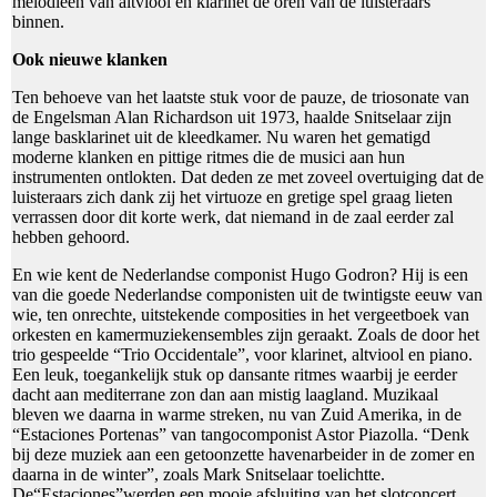
melodieën van altviool en klarinet de oren van de luisteraars
binnen.
Ook nieuwe klanken
Ten behoeve van het laatste stuk voor de pauze, de triosonate van
de Engelsman Alan Richardson uit 1973, haalde Snitselaar zijn
lange basklarinet uit de kleedkamer. Nu waren het gematigd
moderne klanken en pittige ritmes die de musici aan hun
instrumenten ontlokten. Dat deden ze met zoveel overtuiging dat de
luisteraars zich dank zij het virtuoze en gretige spel graag lieten
verrassen door dit korte werk, dat niemand in de zaal eerder zal
hebben gehoord.
En wie kent de Nederlandse componist Hugo Godron? Hij is een
van die goede Nederlandse componisten uit de twintigste eeuw van
wie, ten onrechte, uitstekende composities in het vergeetboek van
orkesten en kamermuziekensembles zijn geraakt. Zoals de door het
trio gespeelde “Trio Occidentale”, voor klarinet, altviool en piano.
Een leuk, toegankelijk stuk op dansante ritmes waarbij je eerder
dacht aan mediterrane zon dan aan mistig laagland. Muzikaal
bleven we daarna in warme streken, nu van Zuid Amerika, in de
“Estaciones Portenas” van tangocomponist Astor Piazolla. “Denk
bij deze muziek aan een getoonzette havenarbeider in de zomer en
daarna in de winter”, zoals Mark Snitselaar toelichtte.
De“Estaciones”werden een mooie afsluiting van het slotconcert