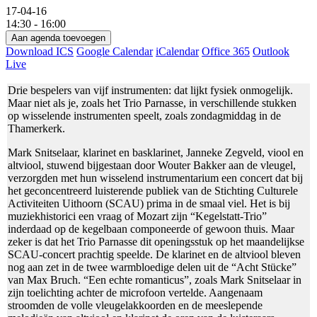
17-04-16
14:30 - 16:00
Aan agenda toevoegen
Download ICS
Google Calendar
iCalendar
Office 365
Outlook
Live
Drie bespelers van vijf instrumenten: dat lijkt fysiek onmogelijk.
Maar niet als je, zoals het Trio Parnasse, in verschillende stukken
op wisselende instrumenten speelt, zoals zondagmiddag in de
Thamerkerk.
Mark Snitselaar, klarinet en basklarinet, Janneke Zegveld, viool en
altviool, stuwend bijgestaan door Wouter Bakker aan de vleugel,
verzorgden met hun wisselend instrumentarium een concert dat bij
het geconcentreerd luisterende publiek van de Stichting Culturele
Activiteiten Uithoorn (SCAU) prima in de smaal viel. Het is bij
muziekhistorici een vraag of Mozart zijn “Kegelstatt-Trio”
inderdaad op de kegelbaan componeerde of gewoon thuis. Maar
zeker is dat het Trio Parnasse dit openingsstuk op het maandelijkse
SCAU-concert prachtig speelde. De klarinet en de altviool bleven
nog aan zet in de twee warmbloedige delen uit de “Acht Stücke”
van Max Bruch. “Een echte romanticus”, zoals Mark Snitselaar in
zijn toelichting achter de microfoon vertelde. Aangenaam
stroomden de volle vleugelakkoorden en de meeslepende