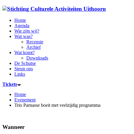
Home
Agenda
Wie zijn wij?
Wat was?
Recensie
Archief
Wat komt?
Downloads
De Schutse
Steun ons
Links
Tickets
Home
Evenement
Trio Parnasse boeit met veelzijdig programma
Wanneer