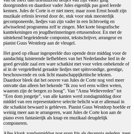
doorgronden en daardoor vader Jules eigenlijk pas goed leerde
kennen. Jules de Corte is er niet meer, maar zoon Ernst houdt zijn
muzikale erfenis levend door de, stuk voor stuk meesterlijk
gecomponeerde, liedjes van zijn vader in een lichtvoetig en
afwisselend programma zelf te zingen. Met korte biografische
kanttekeningen en jeugdherinneringen ertussendoor. En met de
uitstekend begeleidende componist, tekstschrijver, arrangeur en
pianist Guus Westdorp aan de vleugel.
Het goed op elkaar ingespeelde duo opende deze middag voor de
aandachtig luisterende liefhebbers van het Nederlandse lied in de
goed gevulde zaal een ware schatkist met voor velen onbekende of
al in de vergetelheid geraakte liedjes met spitsvondige, geestige,
beschouwende en ook licht maatschappijkritische teksten.
Daardoor bleek dat het oeuvre van Jules de Corte nog veel meer
omvatte dan alleen het bekende “Ik zou wel eens willen weten,
waarom zijn de bergen zo hoog”. Van “Anna Weltevreden” tot
“Een dom jongetje”, van alle kanten werd zondagmiddag door
middel van een representatieve selectie belicht wat er allemaal in
die schatkist bewaard is gebleven. Pianist Guus Westdorp hoefde er
weinig meer aan te arrangeren, want Jules de Corte kon aan de
piano even fantasierijk als knap en muzikaal deugdelijk
componeren.
Alles klonk zondagmiddag nog even fris als decennia geleden, toen