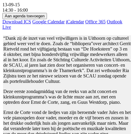
13-09-15
14:30 - 16:00
Aan agenda toevoegen
Download ICS
Google Calendar
iCalendar
Office 365
Outlook
Live
“Dank zij de inzet van veel vrijwilligers is in Uithoorn op cultureel
gebied weer veel te doen. Zoals de “bibliopera”over architect Gerrit
Rietveld rond het vijftigjarig bestaan van “De Hoeksteen” op 3 en
4 oktober, met bijna honderdvijftig vrijwillige medewerkers alleen
al in het koor. En zoals de Stichting Culturele Activiteiten Uithoorn,
de SCAU, al jaren laat zien door het organiseren van concert- en
kleinkunstprogramma’s in de Thamerkerk”. Dat zei wethouder Ria
Zijlstra toen ze het nieuwe seizoen van de SCAU zondag opende
als portefeuillehouder Cultuur.
Deze eerste zondagmiddag van de reeks van acht concert-en
kleinkunstprogramma’s was de lichte muze aan zet, met een
optreden door Ernst de Corte, zang, en Guus Westdorp, piano.
Ernst de Corte vond de liedjes van zijn beroemde vader Jules en het
vele pianospelen door vader, moeder en de vijf broers en zussen in
het drukke ouderlijk huis als jongen aanvankelijk maar niets. Maar
dat veranderde later toen hij de poëtische en muzikale kwaliteiten
van de meer dan drieduizend liedjes van zijn vader ging