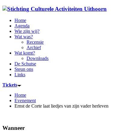
Home
Agenda
Wie zijn wij?
Wat was?
Recensie
Archief
Wat komt?
Downloads
De Schutse
Steun ons
Links
Tickets
Home
Evenement
Ernst de Corte laat liedjes van zijn vader herleven
Wanneer